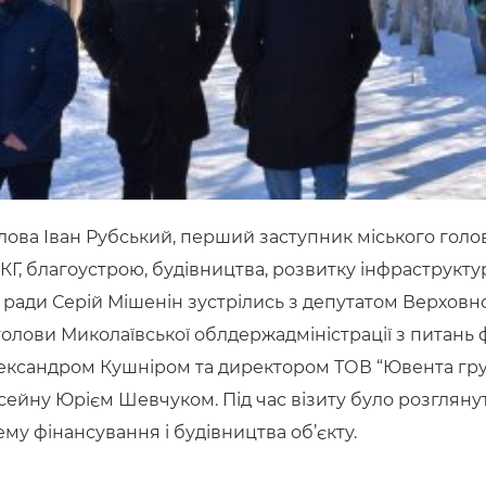
голова Іван Рубський, перший заступник міського гол
КГ, благоустрою, будівництва, розвитку інфраструкту
ї ради Серій Мішенін зустрілись з депутатом Верховн
олови Миколаївської облдержадміністрації з питань 
Олександром Кушніром та директором ТОВ “Ювента гр
сейну Юрієм Шевчуком. Під час візиту було розгляну
му фінансування і будівництва об’єкту.