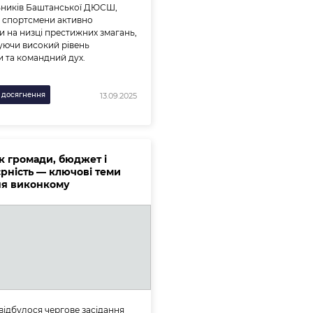
ьників Баштанської ДЮСШ,
 спортсмени активно
и на низці престижних змагань,
ючи високий рівень
и та командний дух.
 досягнення
13.09.2025
к громади, бюджет і
єрність — ключові теми
ня виконкому
 відбулося чергове засідання