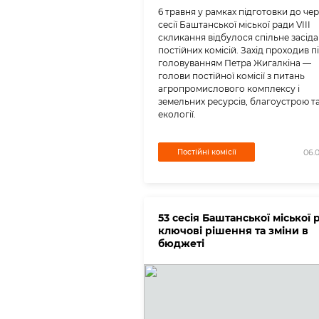
6 травня у рамках підготовки до чер
сесії Баштанської міської ради VIII
скликання відбулося спільне засід
постійних комісій. Захід проходив п
головуванням Петра Жигалкіна —
голови постійної комісії з питань
агропромислового комплексу і
земельних ресурсів, благоустрою т
екології.
Постійні комісії
06.
53 сесія Баштанської міської 
ключові рішення та зміни в
бюджеті