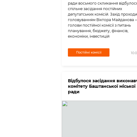
ради восьмого скликання відбулос
спільне засідання постійних
депутатських комісій. Захід проходи
головуванням Віктора Майданова 
голови постійної комісії з питань
планування, бюджету, фінансів,
економіки, інвестицій
Постійні комісії
10.
Відбулося засідання виконав
комітету Баштанської міської
ради