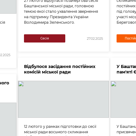
27 лютого відбулася позачергова сесія
скликання
Баштанської міської ради, головною
постійних
темою якої стало ухвалення звернення
під голов
на підтримку Президента України
участі мі
сія
Володимира Зеленського.
Береговог
Сесія
Постійн
27.02.2025
02.2025
Відбулося засідання постійних
У Башта
комісій міської ради
пам'яті
чого
12 лютого у рамках підготовки до сесії
У Баштанц
міської ради восьмого скликання
присвячен