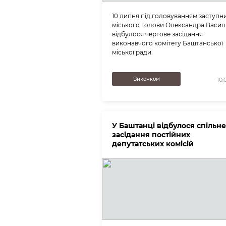
10 липня під головуванням заступн
міського голови Олександра Васил
відбулося чергове засідання
виконавчого комітету Баштанської
міської ради.
Виконком
10.
У Баштанці відбулося спільне
засідання постійних
депутатських комісій