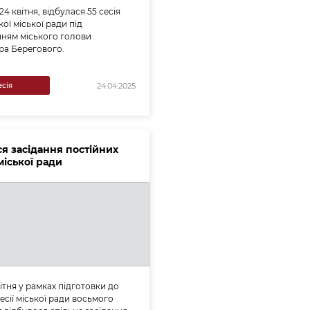
24 квітня, відбулася 55 сесія
ої міської ради під
ням міського голови
ра Берегового.
есія
24.04.2025
ся засідання постійних
міської ради
вітня у рамках підготовки до
есії міської ради восьмого