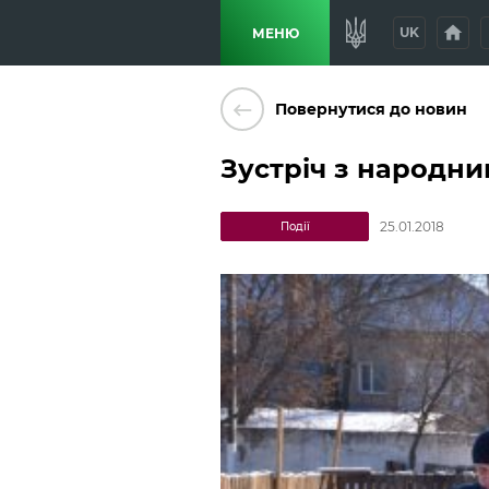
home
p
UK
МЕНЮ
keyboard_backspace
Повернутися до новин
Зустріч з народн
25.01.2018
Події