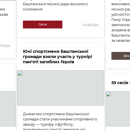
Баштанської міської ради восьмого
виконавчо
ика
скликання.
міської р
ьєва
урочисто
Гімну Укр
Сесія
хвилиною 
14.08.2025
зокрема в
Баштанськ
за незалеж
07.2025
Юні спортсмени Баштанської
громади взяли участь у турнірі
Вик
пам’яті загиблих Героїв
55 сесія
Днями юні спортсмени Баштанської
громади стали учасниками спортивного
заходу — турніру з футболу,
присвяченого пам’яті земляків, які