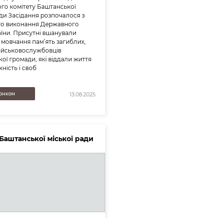
го комітету Баштанської
ади Засідання розпочалося з
го виконання Державного
аїни. Присутні вшанували
мовчання пам’ять загиблих,
ійськовослужбовців
ої громади, які віддали життя
ність і своб
онком
13.08.2025
 Баштанської міської ради