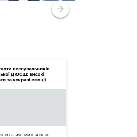
старти веслувальників
ької ДЮСШ: високі
ти та яскраві емоції
став насиченим для юних