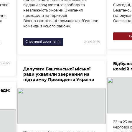
гової
віддали своє життя за свободу та
Сьогодні, 
незалежність України. Змагання
Баштанськ
ання
проходили на території
головуван
ід
Вільнозапорізької громади та об’єднали
Олександ
команди з усього району.
С
а
Спортивні досягнення
26.05.2025
Відбуло
05.2025
Депутати Баштанської міської
комісій 
ради ухвалили звернення на
підтримку Президента України
ради:
22 та 23 к
чергової с