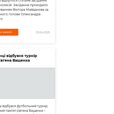
 відбулося спільне засідання
 комісій. Засідання проходило
уванням Віктора Майданова за
ського голови Олександра
о.
і комісії
23.04.2025
нці відбувся турнір
 Євгена Ващенка
і відбувся футбольний турнір,
ий пам'яті Євгена Ващенка –