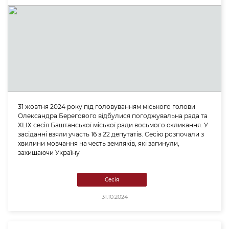
31 жовтня 2024 року під головуванням міського голови
Олександра Берегового відбулися погоджувальна рада та
ХLІХ сесія Баштанської міської ради восьмого скликання. У
засіданні взяли участь 16 з 22 депутатів. Сесію розпочали з
хвилини мовчання на честь земляків, які загинули,
захищаючи Україну
Сесія
31.10.2024