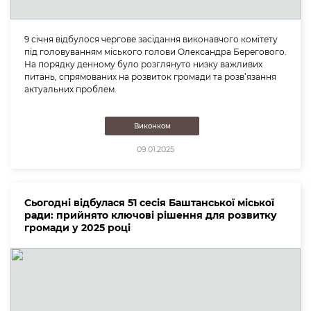
9 січня відбулося чергове засідання виконавчого комітету
під головуванням міського голови Олександра Берегового.
На порядку денному було розглянуто низку важливих
питань, спрямованих на розвиток громади та розв’язання
актуальних проблем.
Виконком
09.01.2025
Сьогодні відбулася 51 сесія Баштанської міської
ради: прийнято ключові рішення для розвитку
громади у 2025 році