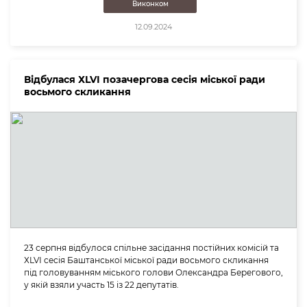
Виконком
12.09.2024
Відбулася ХLVІ позачергова сесія міської ради
восьмого скликання
23 серпня відбулося спільне засідання постійних комісій та
ХLVІ сесія Баштанської міської ради восьмого скликання
під головуванням міського голови Олександра Берегового,
у якій взяли участь 15 із 22 депутатів.