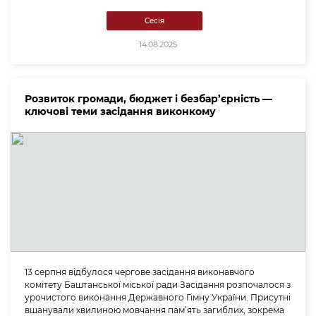
Сесія
14.08.2025
Розвиток громади, бюджет і безбар’єрність —
ключові теми засідання виконкому
13 серпня відбулося чергове засідання виконавчого
комітету Баштанської міської ради Засідання розпочалося з
урочистого виконання Державного Гімну України. Присутні
вшанували хвилиною мовчання пам’ять загиблих, зокрема