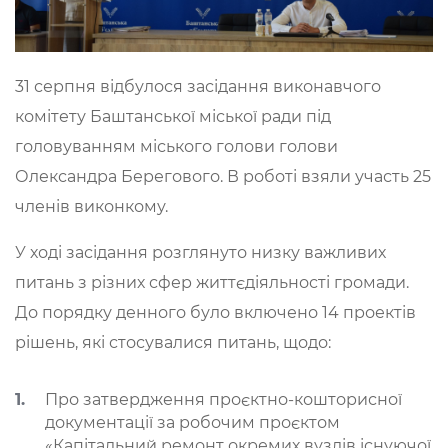
31 серпня відбулося засідання виконавчого
комітету Баштанської міської ради під
головуванням міського голови голови
Олександра Берегового. В роботі взяли участь 25
членів виконкому.
У ході засідання розглянуто низку важливих
питань з різних сфер життєдіяльності громади.
До порядку денного було включено 14 проектів
рішень, які стосувалися питань, щодо:
Про затвердження проєктно-кошторисної
документації за робочим проєктом
«Капітальний ремонт окремих вузлів існуючої