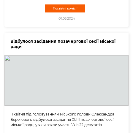
Постійні комісії
07.05.2024
Відбулося засідання позачергової сесії міської
ради
11 квітня під головуванням міського голови Олександра
Берегового відбулося засідання ХLІІI позачергової сесії
міської ради, у якій взяли участь 18 із 22 депутатів.