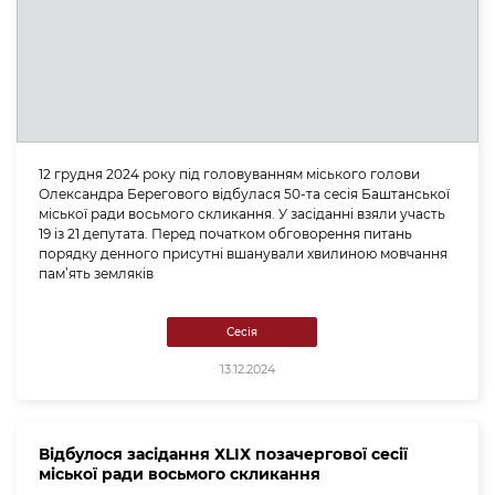
12 грудня 2024 року під головуванням міського голови
Олександра Берегового відбулася 50-та сесія Баштанської
міської ради восьмого скликання. У засіданні взяли участь
19 із 21 депутата. Перед початком обговорення питань
порядку денного присутні вшанували хвилиною мовчання
пам’ять земляків
Сесія
13.12.2024
Відбулося засідання ХLІХ позачергової сесії
міської ради восьмого скликання