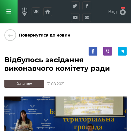
home
Вхід
UK
keyboard_backspace
Повернутися до новин
Відбулось засідання
виконавчого комітету ради
31.08.2021
Виконком