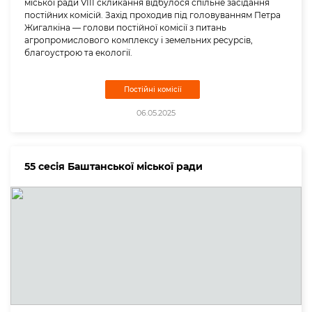
міської ради VIII скликання відбулося спільне засідання
постійних комісій. Захід проходив під головуванням Петра
Жигалкіна — голови постійної комісії з питань
агропромислового комплексу і земельних ресурсів,
благоустрою та екології.
Постійні комісії
06.05.2025
55 сесія Баштанської міської ради