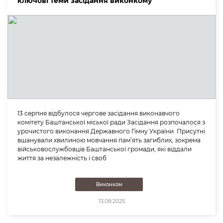
ключові теми засідання виконкому
13 серпня відбулося чергове засідання виконавчого
комітету Баштанської міської ради Засідання розпочалося з
урочистого виконання Державного Гімну України. Присутні
вшанували хвилиною мовчання пам’ять загиблих, зокрема
військовослужбовців Баштанської громади, які віддали
життя за незалежність і своб
Виконком
13.08.2025