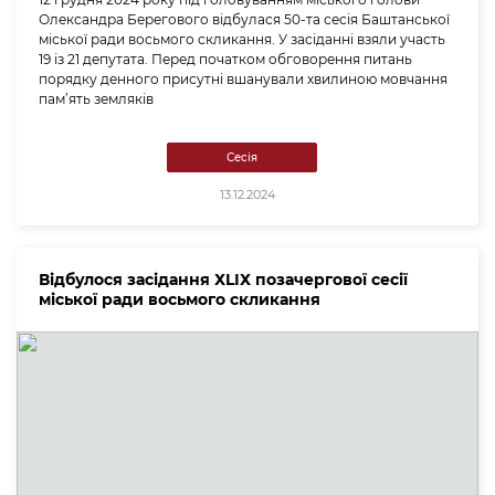
Олександра Берегового відбулася 50-та сесія Баштанської
міської ради восьмого скликання. У засіданні взяли участь
19 із 21 депутата. Перед початком обговорення питань
порядку денного присутні вшанували хвилиною мовчання
пам’ять земляків
Сесія
13.12.2024
Відбулося засідання ХLІХ позачергової сесії
міської ради восьмого скликання