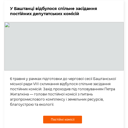
У Баштанці відбулося спільне засідання
постійних депутатських комісій
6 травня у рамках підготовки до чергової сесії Баштанської
міської ради VIII скликання відбулося спільне засідання
постійних комісій. Захід проходив під головуванням Петра
Жигалкіна — голови постійної комісії з питань
агропромислового комплексу і земельних ресурсів,
благоустрою та екології.
Постійні комісії