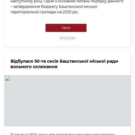
наступному році. Одне з основних питань порядку денного
– затвердження бюджету Баштанської міської
територіальної громади на 2025 рік.
Сесія
23.12.2024
Відбулася 50-та сесія Баштанської міської ради
восьмого скликання
12 грудня 2024 року під головуванням міського голови