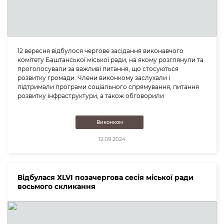
12 вересня відбулося чергове засідання виконавчого
комітету Баштанської міської ради, на якому розглянули та
проголосували за важливі питання, що стосуються
розвитку громади. Члени виконкому заслухали і
підтримали програми соціального спрямування, питання
розвитку інфраструктури, а також обговорили
Виконком
12.09.2024
Відбулася ХLVІ позачергова сесія міської ради
восьмого скликання