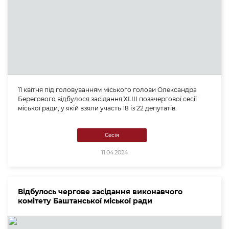
11 квітня під головуванням міського голови Олександра
Берегового відбулося засідання ХLІІI позачергової сесії
міської ради, у якій взяли участь 18 із 22 депутатів.
Сесія
11.04.2024
Відбулось чергове засідання виконавчого
комітету Баштанської міської ради