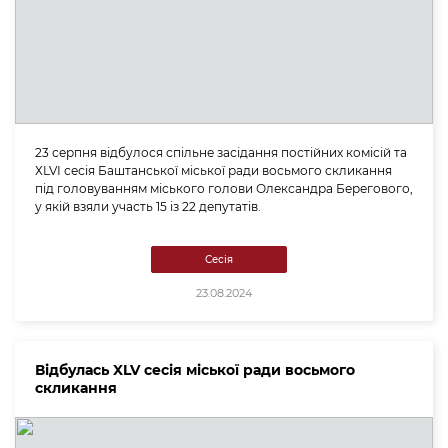
23 серпня відбулося спільне засідання постійних комісій та
ХLVІ сесія Баштанської міської ради восьмого скликання
під головуванням міського голови Олександра Берегового,
у якій взяли участь 15 із 22 депутатів.
Сесія
23.08.2024
Відбулась XLV сесія міської ради восьмого
скликання