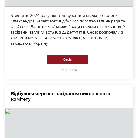
31 жовтня 2024 року під головуванням міського голови
Олександра Берегового відбулися погоджувальна рада та
ХLІХ сесія Баштанської міської ради восьмого скликання. У
засіданні взяли участь 16 з 22 депутатів. Сесію розпочали з
хвилини мовчання на честь земляків, які загинули,
захищаючи Україну
Сесія
31.10.2024
Відбулося чергове засідання виконавчого
комітету