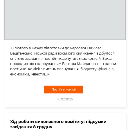
10 лютого в межах підготовки до чергової LXIV сесії
Баштанської міської ради восьмого скликання відбулося
спільне засідання постійних депутатських комісій. Захід
проходив під головуванням Віктора Майданова — голови
постійної комісії з питань планування, бюджету, фінансів,
економіки, інвестицій
Постійні комісії
10.02.2026
Хід роботи виконавчого комітету: підсумки
засідання 8 грудня