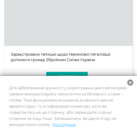
Зареєстровано петицію щодо термінової легалізації
допомоги громад Збройним Силам України
Актуально
cancel
16.02.2024
Для забезпечення зручності у користуванні цим сайтом деякі
сервіси використовують технологічні особливості, а саме -
cookie. Таке функціональне рішення дозволить вам не
вводити одну і ту ж інформацію кожен раз, коли ви
Відбулося засідання виконавчого комітету
повертаєтесь на цю сторінку, або переходите з однієї
сторінки на іншу тощо. Залишаючись, ви даєте згоду на
використання cookie.
Докладніше