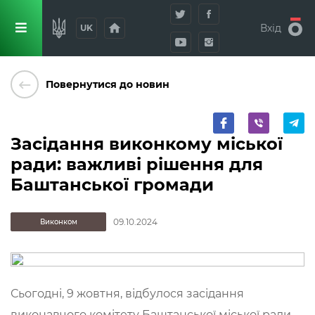
home
Вхід
UK
keyboard_backspace
Повернутися до новин
Засідання виконкому міської
ради: важливі рішення для
Баштанської громади
09.10.2024
Виконком
Сьогодні, 9 жовтня, відбулося засідання
виконавчого комітету Баштанської міської ради.