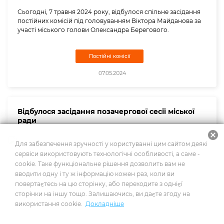
Сьогодні, 7 травня 2024 року, відбулося спільне засідання
постійних комісій під головуванням Віктора Майданова за
участі міського голови Олександра Берегового.
Постійні комісії
07.05.2024
Відбулося засідання позачергової сесії міської
ради
cancel
Для забезпечення зручності у користуванні цим сайтом деякі
сервіси використовують технологічні особливості, а саме -
cookie. Таке функціональне рішення дозволить вам не
вводити одну і ту ж інформацію кожен раз, коли ви
повертаєтесь на цю сторінку, або переходите з однієї
сторінки на іншу тощо. Залишаючись, ви даєте згоду на
використання cookie.
Докладніше