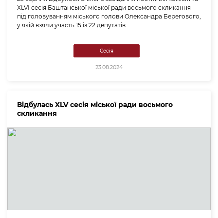
ХLVІ сесія Баштанської міської ради восьмого скликання
під головуванням міського голови Олександра Берегового,
у якій взяли участь 15 із 22 депутатів.
Сесія
23.08.2024
Відбулась XLV сесія міської ради восьмого
скликання