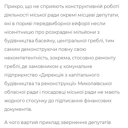
Прикро, що не сприяють конструктивній роботі
діяльності міської ради окремі місцеві депутати,
які в пориві передвиборної ейфорії несли
нісенітницю про розкрадені мільйони з
будівництва басейну, центральної греблі, тим
самим демонструючи повну свою
некомпетентність, зокрема, стосовно ремонту
греблі, де замовником є комунальне
підприємство «Дирекція з капітального
будівництва та реконструкції» Миколаївської
обласної ради і посадовці міської ради не мають
жодного стосунку до підписання фінансових
документів.
А чого вартий приклад звернення депутатів