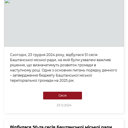
Сьогодні, 23 грудня 2024 року, відбулася 51 сесія
Баштанської міської ради, на якій були ухвалені важливі
рішення, що визначатимуть розвиток громади в
наступному році. Одне з основних питань порядку денного
– затвердження бюджету Баштанської міської
територіальної громади на 2025 рік.
Сесія
23.12.2024
Відбулася 50-та сесія Баштанської міської ради