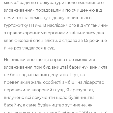
міської ради до прокуратури щодо «можливого
зловживання» посадовцями по очищенню від
нечистот та ремонту підвалу колишнього
гуртожитку ПТУ-9. В наслідок чого від «тяганини»
з правоохоронними органами звільнилися два
кваліфіковані спеціалісти, а справа за 1,5 роки ще
й не розглядалося в суді.
Не виключено, що ця справа про «можливі
зловживання при будівництві басейну» виникла
не без подачі наших депутатів. І тут, на
превеликий жаль, особисті амбіції на лідерство
переважили здоровий глузд. Як результат,
вилучено всі документи щодо будівництва
басейну, а саме будівництво зупинене, як
наслідок кошти державної субвенції (49 млн грн)