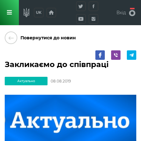
home
Вхід
UK
keyboard_backspace
Повернутися до новин
Закликаємо до співпраці
08.08.2019
Актуально