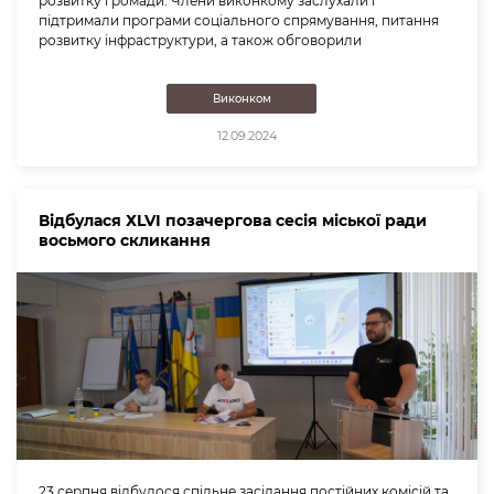
розвитку громади. Члени виконкому заслухали і
підтримали програми соціального спрямування, питання
розвитку інфраструктури, а також обговорили
Виконком
12.09.2024
Відбулася ХLVІ позачергова сесія міської ради
восьмого скликання
23 серпня відбулося спільне засідання постійних комісій та