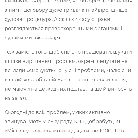
визначено через систему «Прозоро». Розірвання
з ними договору дуже тривала і найвірогідніше
судова процедура. А скільки часу справи
розглядаються правоохоронними органами і
судами ми вже знаємо.
Тож замість того, щоб спільно працювати, шукати
шляхи вирішення проблем, окремі депутати на
всі лади «смакують» існуючі проблеми, малюючи
в своїй хворобливій уяві страшні зловживання,
не маючи на це жодних підстав, та ще й виносять
на загал.
Сьогодні до всіх проблем, у яких активно
звинувачують міську раду, КП «Добробут», КП
«Міськводоканал», можна додати ще 1000+1. І їх