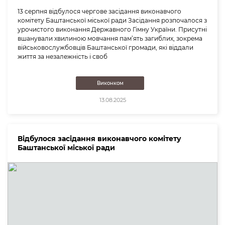
13 серпня відбулося чергове засідання виконавчого
комітету Баштанської міської ради Засідання розпочалося з
урочистого виконання Державного Гімну України. Присутні
вшанували хвилиною мовчання пам’ять загиблих, зокрема
військовослужбовців Баштанської громади, які віддали
життя за незалежність і своб
Виконком
13.08.2025
Відбулося засідання виконавчого комітету
Баштанської міської ради