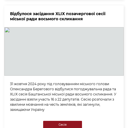
Відбулося засідання ХLІХ позачергової сесії
міської ради восьмого скликання
31 жовтня 2024 року під головуванням міського голови
Олександра Берегового відбулися погоджувальна рада та
ХLІХ сесія Баштанської міської ради восьмого скликання. У
засіданні взяли участь 16 з 22 депутатів. Сесію розпочали з
хвилини мовчання на честь земляків, які загинули,
захищаючи Україну
Сесія