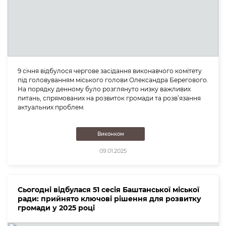
9 січня відбулося чергове засідання виконавчого комітету
під головуванням міського голови Олександра Берегового.
На порядку денному було розглянуто низку важливих
питань, спрямованих на розвиток громади та розв’язання
актуальних проблем.
Виконком
09.01.2025
Сьогодні відбулася 51 сесія Баштанської міської
ради: прийнято ключові рішення для розвитку
громади у 2025 році