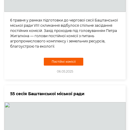
6 травня у рамках підготовки до чергової сесії Баштанської
міської ради VIII скликання відбулося спільне засідання
постійних комісій. Захід проходив під головуванням Петра
Жигалкіна — голови постійної комісії з питань
агропромислового комплексу і земельних ресурсів,
благоустрою та екології.
Постійні комісії
06.05.2025
55 сесія Баштанської міської ради