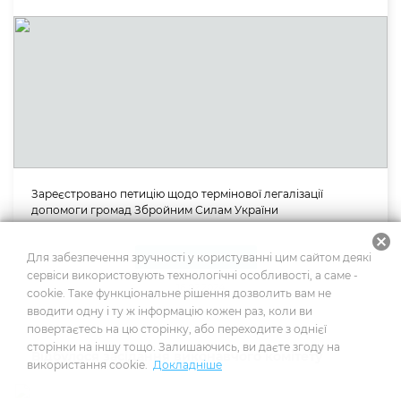
Зареєстровано петицію щодо термінової легалізації
допомоги громад Збройним Силам України
cancel
Для забезпечення зручності у користуванні цим сайтом деякі
Актуально
сервіси використовують технологічні особливості, а саме -
16.02.2024
cookie. Таке функціональне рішення дозволить вам не
вводити одну і ту ж інформацію кожен раз, коли ви
повертаєтесь на цю сторінку, або переходите з однієї
сторінки на іншу тощо. Залишаючись, ви даєте згоду на
Відбулося засідання виконавчого комітету
використання cookie.
Докладніше