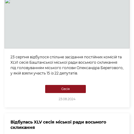
23 серпня відбулося спільне засідання постійних комісій та
ХLVІ сесія Баштанської міської ради восьмого скликання
під головуванням міського голови Олександра Берегового,
у якій взяли участь 15 із 22 депутатів.
Сесія
23.08.2024
Відбулась XLV сесія міської ради восьмого
скликання