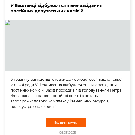
У Баштанці відбулося спільне засідання
постійних депутатських комісій
6 травня у рамках підготовки до чергової сесії Баштанської
міської ради VIII скликання відбулося спільне засідання
постійних комісій. Захід проходив під головуванням Петра
Жигалкіна — голови постійної комісії з питань
агропромислового комплексу і земельних ресурсів,
благоустрою та екології.
Постійні комісії
06.05.2025