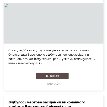
Сьогодні, 10 квітня, під головуванням міського голови
Олександра Берегового відбулося чергове засідання
виконавчого комітету міської ради, у якому взяли участь 22
члени виконкому із 35.
Виконком
10.04.2024
Відбулось чергове засідання виконавчого
комітету Баштанської міської ради