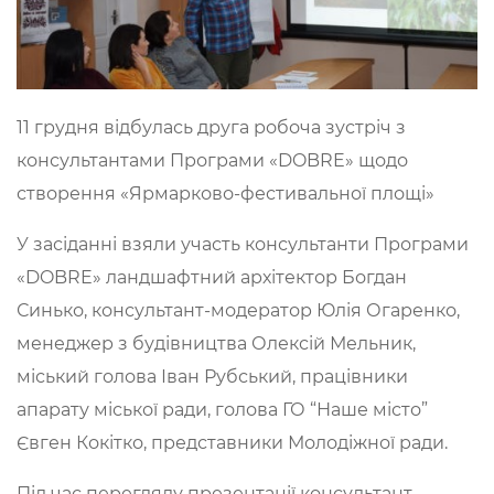
11 грудня відбулась друга робоча зустріч з
консультантами Програми «DOBRE» щодо
створення «Ярмарково-фестивальної площі»
У засіданні взяли участь консультанти Програми
«DOBRE» ландшафтний архітектор Богдан
Синько, консультант-модератор Юлія Огаренко,
менеджер з будівництва Олексій Мельник,
міський голова Іван Рубський, працівники
апарату міської ради, голова ГО “Наше місто”
Євген Кокітко, представники Молодіжної ради.
Під час перегляду презентації консультант