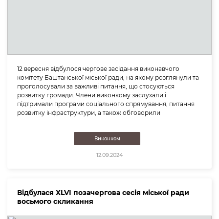
12 вересня відбулося чергове засідання виконавчого
комітету Баштанської міської ради, на якому розглянули та
проголосували за важливі питання, що стосуються
розвитку громади. Члени виконкому заслухали і
підтримали програми соціального спрямування, питання
розвитку інфраструктури, а також обговорили
Виконком
12.09.2024
Відбулася ХLVІ позачергова сесія міської ради
восьмого скликання