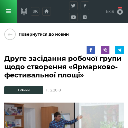
home
Вхід
UK
keyboard_backspace
Повернутися до новин
Друге засідання робочої групи
щодо створення «Ярмарково-
фестивальної площі»
11.12.2018
Новини