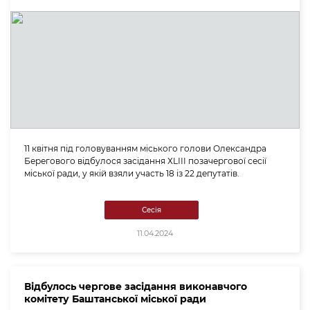
11 квітня під головуванням міського голови Олександра
Берегового відбулося засідання ХLІІI позачергової сесії
міської ради, у якій взяли участь 18 із 22 депутатів.
Сесія
11.04.2024
Відбулось чергове засідання виконавчого
комітету Баштанської міської ради