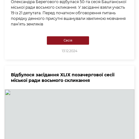
Олександра Берегового відбулася 50-та сесія Баштанської
міської ради восьмого скликання. У засіданні взяли участь
19 із 21 депутата. Перед початком обговорення питань
порядку денного присутні вшанували хвилиною мовчання
пам’ять земляків
Сесія
13.12.2024
Відбулося засідання ХLІХ позачергової сесії
міської ради восьмого скликання