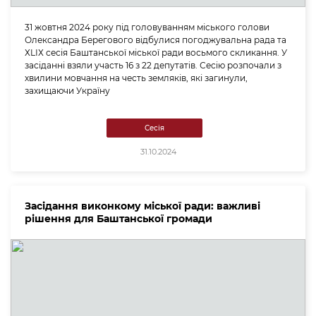
31 жовтня 2024 року під головуванням міського голови
Олександра Берегового відбулися погоджувальна рада та
ХLІХ сесія Баштанської міської ради восьмого скликання. У
засіданні взяли участь 16 з 22 депутатів. Сесію розпочали з
хвилини мовчання на честь земляків, які загинули,
захищаючи Україну
Сесія
31.10.2024
Засідання виконкому міської ради: важливі
рішення для Баштанської громади