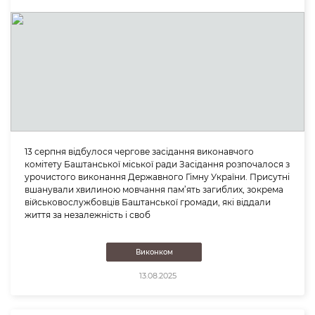
13 серпня відбулося чергове засідання виконавчого
комітету Баштанської міської ради Засідання розпочалося з
урочистого виконання Державного Гімну України. Присутні
вшанували хвилиною мовчання пам’ять загиблих, зокрема
військовослужбовців Баштанської громади, які віддали
життя за незалежність і своб
Виконком
13.08.2025