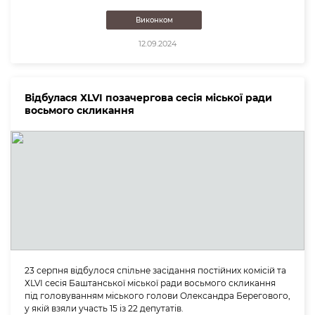
Виконком
12.09.2024
Відбулася ХLVІ позачергова сесія міської ради
восьмого скликання
23 серпня відбулося спільне засідання постійних комісій та
ХLVІ сесія Баштанської міської ради восьмого скликання
під головуванням міського голови Олександра Берегового,
у якій взяли участь 15 із 22 депутатів.