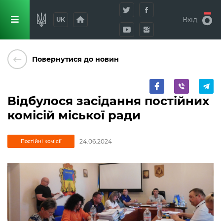
home
Вхід
UK
keyboard_backspace
Повернутися до новин
Відбулося засідання постійних
комісій міської ради
24.06.2024
Постійні комісії