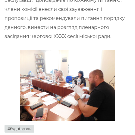
Заслухавши доповідачів по кожному питанню,
члени комісії внесли свої зауваження і
пропозиції та рекомендували питання порядку
денного, винести на розгляд пленарного
засідання чергової XХХХ сесії міської ради.
#будні влади