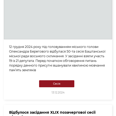
12 грудня 2024 року під головуванням міського голови
Олександра Берегового відбулася 50-та сесія Баштанської
міської ради восьмого скликання. У засіданні взяли участь
19 із 21 депутата. Перед початком обговорення питань
порядку денного присутні вшанували хвилиною мовчання
пам’ять земляків
Сесія
13.12.2024
Відбулося засідання ХLІХ позачергової сесії