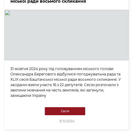
міської ради восьмого скликання
31 жовтня 2024 року під головуванням міського голови
Олександра Берегового відбулися погоджувальна рада та
ХLІХ сесія Баштанської міської ради восьмого скликання. У
засіданні взяли участь 16 з 22 депутатів. Сесію розпочали з
хвилини мовчання на честь земляків, які загинули,
захищаючи Україну
Сесія
31.10.2024