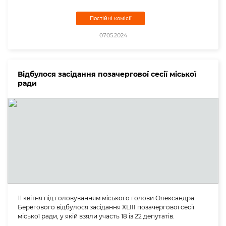
Постійні комісії
07.05.2024
Відбулося засідання позачергової сесії міської
ради
11 квітня під головуванням міського голови Олександра
Берегового відбулося засідання ХLІІI позачергової сесії
міської ради, у якій взяли участь 18 із 22 депутатів.