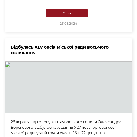
Сесія
23.08.2024
Відбулась XLV сесія міської ради восьмого
скликання
26 червня під головуванням міського голови Олександра
Берегового відбулося засідання XLV позачергової сесії
міської ради, у якій взяли участь 16 із 22 депутатів.