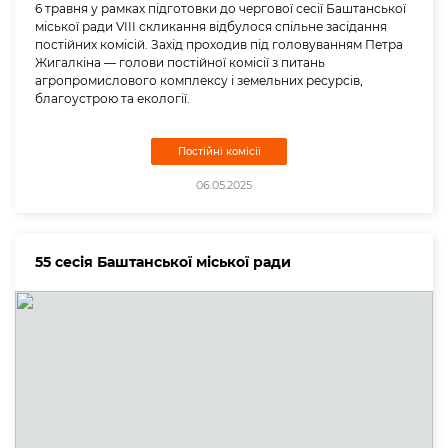
6 травня у рамках підготовки до чергової сесії Баштанської
міської ради VIII скликання відбулося спільне засідання
постійних комісій. Захід проходив під головуванням Петра
Жигалкіна — голови постійної комісії з питань
агропромислового комплексу і земельних ресурсів,
благоустрою та екології.
Постійні комісії
06.05.2025
55 сесія Баштанської міської ради