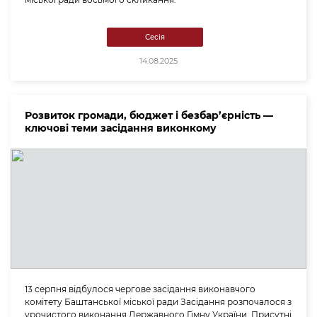
Сесія
14.08.2025
Розвиток громади, бюджет і безбар’єрність —
ключові теми засідання виконкому
13 серпня відбулося чергове засідання виконавчого
комітету Баштанської міської ради Засідання розпочалося з
урочистого виконання Державного Гімну України. Присутні