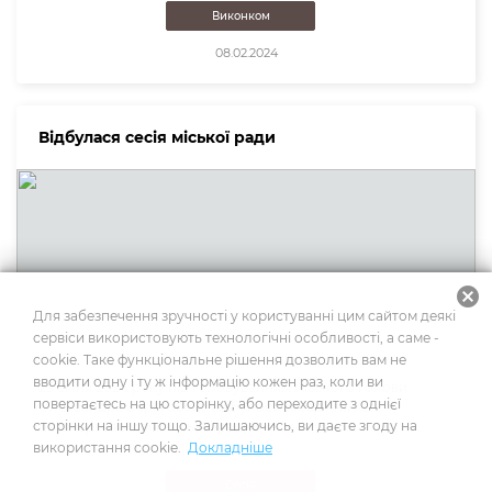
Виконком
08.02.2024
Відбулася сесія міської ради
cancel
Для забезпечення зручності у користуванні цим сайтом деякі
сервіси використовують технологічні особливості, а саме -
cookie. Таке функціональне рішення дозволить вам не
вводити одну і ту ж інформацію кожен раз, коли ви
23 січня 2024 року під головуванням міського голови
повертаєтесь на цю сторінку, або переходите з однієї
Олександра Берегового відбулося засідання ХLI
сторінки на іншу тощо. Залишаючись, ви даєте згоду на
позачергової сесії міської ради.
використання cookie.
Докладніше
Сесія