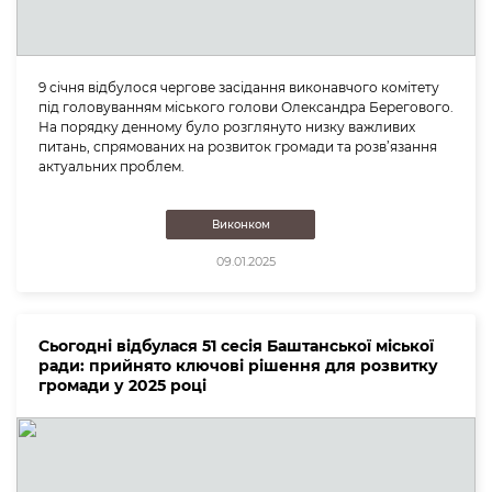
9 січня відбулося чергове засідання виконавчого комітету
під головуванням міського голови Олександра Берегового.
На порядку денному було розглянуто низку важливих
питань, спрямованих на розвиток громади та розв’язання
актуальних проблем.
Виконком
09.01.2025
Сьогодні відбулася 51 сесія Баштанської міської
ради: прийнято ключові рішення для розвитку
громади у 2025 році