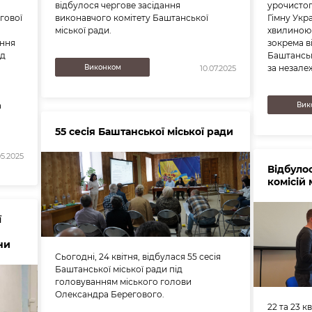
відбулося чергове засідання
урочисто
гової
виконавчого комітету Баштанської
Гімну Укр
міської ради.
хвилиною 
ання
зокрема в
ід
Баштанськ
Виконком
за незалеж
10.07.2025
а
Вик
55 сесія Баштанської міської ради
05.2025
Відбуло
комісій 
ї
ни
Сьогодні, 24 квітня, відбулася 55 сесія
Баштанської міської ради під
головуванням міського голови
Олександра Берегового.
22 та 23 к