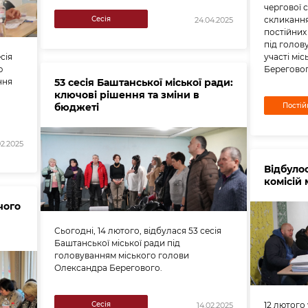
чергової с
Сесія
скликання
24.04.2025
постійних
під голов
сія
участі мі
ю
Береговог
ння
53 сесія Баштанської міської ради:
ключові рішення та зміни в
бюджеті
Постійн
02.2025
Відбуло
комісій 
чого
Сьогодні, 14 лютого, відбулася 53 сесія
Баштанської міської ради під
головуванням міського голови
Олександра Берегового.
Сесія
12 лютого 
14.02.2025