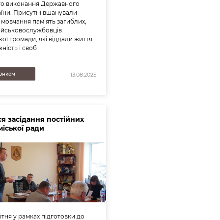
го виконання Державного
аїни. Присутні вшанували
мовчання пам’ять загиблих,
ійськовослужбовців
ої громади, які віддали життя
ність і своб
онком
13.08.2025
ся засідання постійних
міської ради
вітня у рамках підготовки до