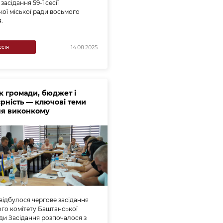
засідання 59-ї сесії
ої міської ради восьмого
.
есія
14.08.2025
к громади, бюджет і
єрність — ключові теми
ня виконкому
 відбулося чергове засідання
го комітету Баштанської
ади Засідання розпочалося з