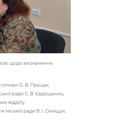
олові щодо визначення
 голови О. В. Процак,
ької ради С. В. Євдощенко,
ник відділу
 міської ради В. І. Онищук,