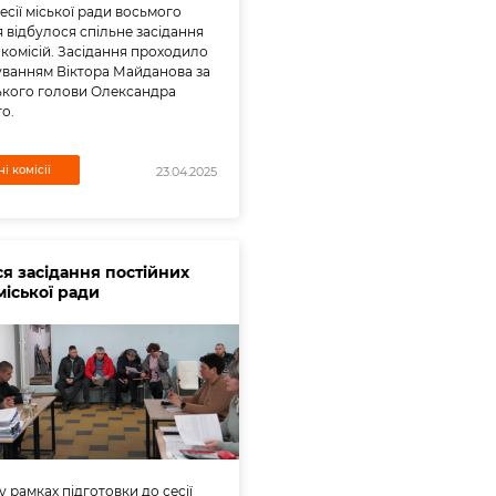
есії міської ради восьмого
 відбулося спільне засідання
 комісій. Засідання проходило
уванням Віктора Майданова за
ського голови Олександра
о.
і комісії
23.04.2025
ся засідання постійних
міської ради
у рамках підготовки до сесії