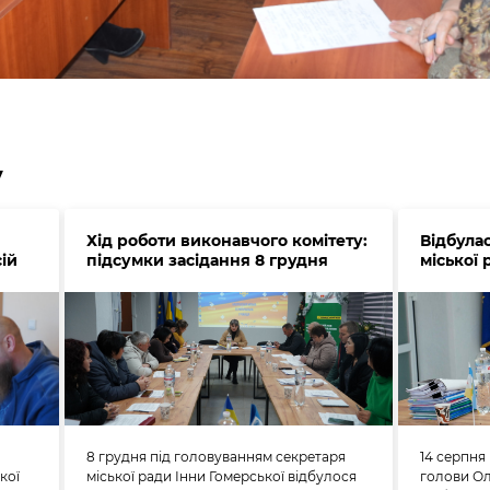
у
Хід роботи виконавчого комітету:
Відбулас
ій
підсумки засідання 8 грудня
міської
8 грудня під головуванням секретаря
14 серпня
кої
міської ради Інни Гомерської відбулося
голови О