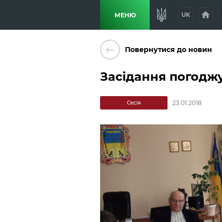
home
p
UK
МЕНЮ
keyboard_backspace
Повернутися до новин
Засідання погодж
23.01.2018
Сесія