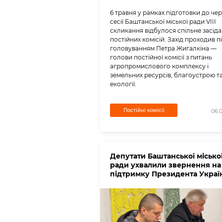
6 травня у рамках підготовки до чер
сесії Баштанської міської ради VIII
скликання відбулося спільне засід
постійних комісій. Захід проходив п
головуванням Петра Жигалкіна —
голови постійної комісії з питань
агропромислового комплексу і
земельних ресурсів, благоустрою т
екології.
Постійні комісії
06.
Депутати Баштанської місько
ради ухвалили звернення на
підтримку Президента Украї