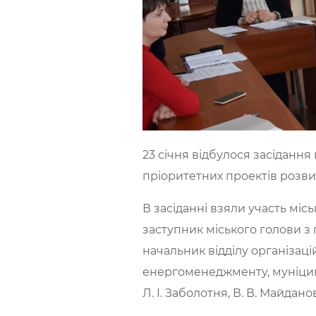
23 січня відбулося засіданн
пріоритетних проектів розви
В засіданні взяли участь місь
заступник міського голови з 
начальник відділу організаці
енергоменеджменту, муніципал
Л. І. Заболотня, В. В. Майдано