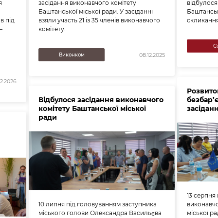
я
засідання виконавчого комітету
відбулося 
Баштанської міської ради. У засіданні
Баштанськ
в під
взяли участь 21 із 35 членів виконавчого
скликання
—
комітету.
С
Виконком
08.12.2025
02.2026
Розвито
Відбулося засідання виконавчого
безбар’
комітету Баштанської міської
засідан
ради
13 серпня
10 липня під головуванням заступника
виконавчо
міського голови Олександра Васильєва
міської р