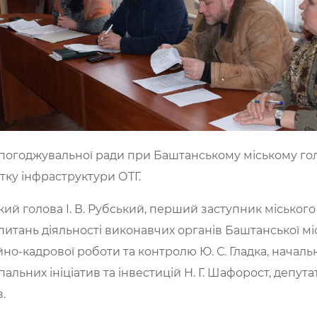
я погоджувальної ради при Баштанському міському г
тку інфраструктури ОТГ.
кий голова І. В. Рубський, перший заступник міського
питань діяльності виконавчих органів Баштанської міс
йно-кадрової роботи та контролю Ю. С. Гладка, началь
ьних ініціатив та інвестицій Н. Г. Шафорост, депутати
в.