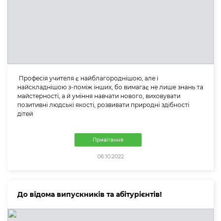
Професія учителя є найблагороднішою, але і
найскладнішою з-поміж інших, бо вимагає не лише знань та
майстерності, а й уміння навчати нового, виховувати
позитивнi людські якості, розвивати природнi здiбностi
дітей
Привітання
06.10.2022
До відома випускників та абітурієнтів!