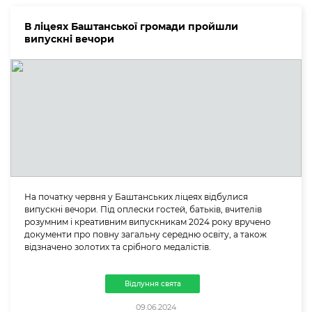
В ліцеях Баштанської громади пройшли
випускні вечори
На початку червня у Баштанських ліцеях відбулися
випускні вечори. Під оплески гостей, батьків, вчителів
розумним і креативним випускникам 2024 року вручено
документи про повну загальну середню освіту, а також
відзначено золотих та срібного медалістів.
Відлуння свята
09.06.2024