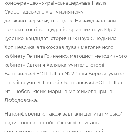
конференцію «Українська держава Павла
Скоропадського у вітчизняному
державотворчому процесі». На захід завітали
поважні гості: кандидат історичних наук Юрій
Гузенко, кандидат історичних науак Людмила
Хрящевська, а також завідувач методичного
кабінету Тетяна Гриненко, методист методичного
кабінету Євгенія Халявка, учитель історії
Баштанської ЗОШ І-ІІІ ст.№ 2 Лілія Береза, учителі
історії та учні 9-11 класів Баштанської ЗОШ І-ІІІ ст.
№1 Любов Рясик, Марина Максимова, Ірина
Лободовська.
На конференцію також завітали депутат міської
ради, голова постійної комісії з питань
соціального захисту, медицини, торгівлі,