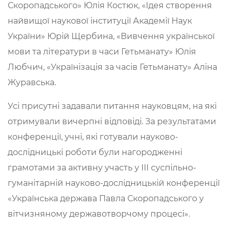
Скоропадського» Юлія Костюк, «Ідея створення
найвищої наукової інституції Академії Наук
України» Юрій Щербина, «Вивчення української
мови та літератури в часи Гетьманату» Юлія
Любчич, «Українізація за часів Гетьманату» Аліна
Журавська.
Усі присутні задавали питання науковцям, на які
отримували вичерпні відповіді. За результатами
конференції, учні, які готували науково-
дослідницькі роботи були нагородженні
грамотами за активну участь у ІІІ суспільно-
гуманітарній науково-дослідницькій конференції
«Українська держава Павла Скоропадського у
вітчизняному державотворчому процесі».