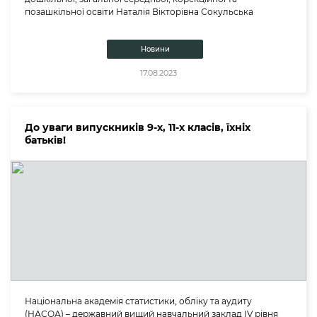
позашкільної освіти Наталія Вікторівна Сокульська
Новини
17.08.2023
До уваги випускників 9-х, 11-х класів, їхніх
батьків!
Національна академія статистики, обліку та аудиту
(НАСОА) – державний вищий навчальний заклад ІV рівня