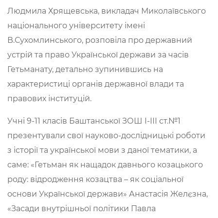
Людмила Хрящевська, викладач Миколаївського
національного університету імені
В.Сухомлинського, розповіла про державний
устрій та право Української держави за часів
Гетьманату, детально зупинившись на
характеристиці органів державної влади та
правових інституцій.
Учні 9-11 класів Баштанської ЗОШ І-ІІІ ст.№1
презентували свої науково-дослідницькі роботи
з історії та української мови з даної тематики, а
саме: «Гетьман як нащадок давнього козацького
роду: відродження козацтва – як соціальної
основи Української держави» Анастасія Желєзна,
«Засади внутрішньої політики Павла