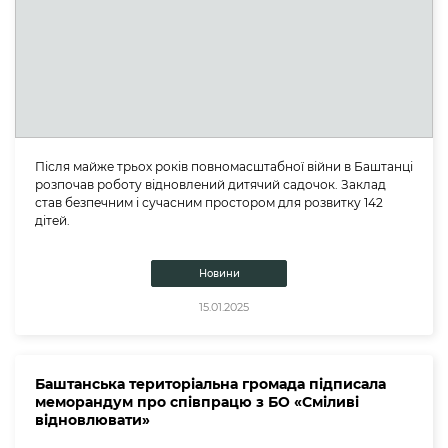
Після майже трьох років повномасштабної війни в Баштанці
розпочав роботу відновлений дитячий садочок. Заклад
став безпечним і сучасним простором для розвитку 142
дітей.
Новини
15.01.2025
Баштанська територіальна громада підписала
меморандум про співпрацю з БО «Сміливі
відновлювати»