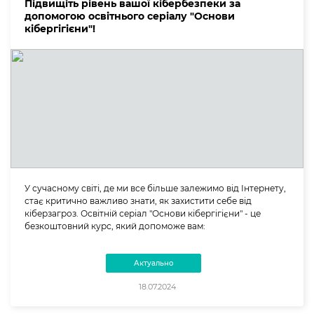
Підвищіть рівень вашої кібербезпеки за
допомогою освітнього серіалу "Основи
кібергігієни"!
У сучасному світі, де ми все більше залежимо від Інтернету,
стає критично важливо знати, як захистити себе від
кіберзагроз. Освітній серіал "Основи кібергігієни" - це
безкоштовний курс, який допоможе вам:
Актуально
18.07.2024