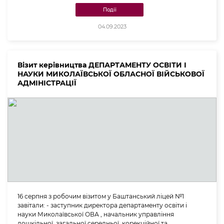
Події
04.09.2023
Візит керівництва ДЕПАРТАМЕНТУ ОСВІТИ І
НАУКИ МИКОЛАЇВСЬКОЇ ОБЛАСНОЇ ВІЙСЬКОВОЇ
АДМІНІСТРАЦІЇ
16 серпня з робочим візитом у Баштанський ліцей №1
завітали: - заступник директора департаменту освіти і
науки Миколаївської ОВА , начальник управління
дошкільної, загальної середньої, корекційної та