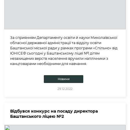
За сприянням Департаменту освіти й науки Миколаївської
обласної державної адміністрації та відділу освіти
Баштанської міської ради у рамках програми «Спільно» від
ЮНІСЕФ сьогодні у Баштанському ліцеї №1 дітям
незахищених верств населення вручили наплічники з
канцтоварами необхідними для навчання.
Новини
29.12.2022
Відбувся конкурс на посаду директора
Баштанського ліцею №2