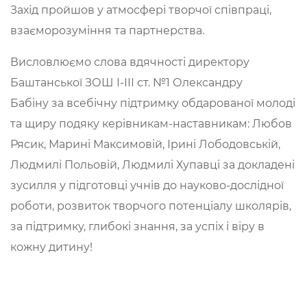
Захід пройшов у атмосфері творчої співпраці,
взаєморозуміння та партнерства.
Висловлюємо слова вдячності директору
Баштанської ЗОШ І-ІІІ ст. №1 Олександру
Бабіну за всебічну підтримку обдарованої молоді
та щиру подяку керівникам-наставникам: Любов
Рясик, Марині Максимовій, Ірині Лободовській,
Людмилі Польовій, Людмилі Хупавці за докладені
зусилля у підготовці учнів до науково-дослідної
роботи, розвиток творчого потенціалу школярів,
за підтримку, глибокі знання, за успіх і віру в
кожну дитину!