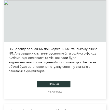
Війна завдала значних пошкоджень Баштанському ліцею
№1. Але завдяки спільним зусиллям благодійного фонду
"Сміливі відновлювати" та міської ради буде
відремонтовано пошкоджений обстрілами дах. Також на
об’єкті буде встановлено потужну сонячну станцію з
пакетами акумуляторів
Новини
22.08.2024