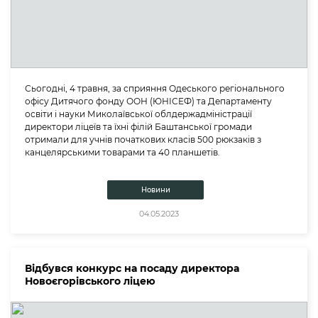
Сьогодні, 4 травня, за сприяння Одеського регіонального
офісу Дитячого фонду ООН (ЮНІСЕФ) та Департаменту
освіти і науки Миколаївської облдержадміністрації
директори ліцеїв та їхні філій Баштанської громади
отримали для учнів початкових класів 500 рюкзаків з
канцелярськими товарами та 40 планшетів.
Новини
04.05.2023
Відбувся конкурс на посаду директора
Новоєгорівського ліцею