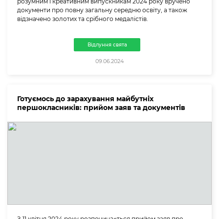
розумним і креативним випускникам 2024 року вручено
документи про повну загальну середню освіту, а також
відзначено золотих та срібного медалістів.
Відлуння свята
09.06.2024
Готуємось до зарахування майбутніх
першокласників: прийом заяв та документів
З 11 квітня 2024 року розпочинається прийом заяв про