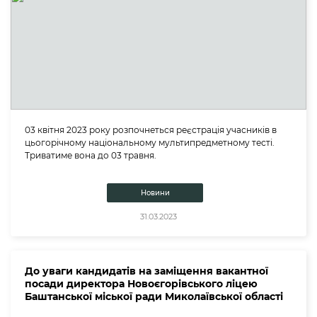
03 квітня 2023 року розпочнеться реєстрація учасників в
цьогорічному національному мультипредметному тесті.
Триватиме вона до 03 травня.
Новини
31.03.2023
До уваги кандидатів на заміщення вакантної
посади директора Новоєгорівського ліцею
Баштанської міської ради Миколаївської області