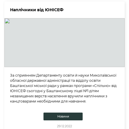
Наплічники від ЮНІСЕФ
За сприянням Департаменту освіти й науки Миколаївської
обласної державної адміністрації та відділу освіти
Баштанської міської ради у рамках програми «Спільно» від
ЮНІСЕФ сьогодні у Баштанському ліцеї №1 дітям
незахищених верств населення вручили наплічники з
канцтоварами необхідними для навчання.
Новини
29.12.2022