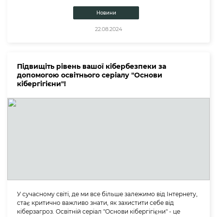
Новини
22.08.2024
Підвищіть рівень вашої кібербезпеки за
допомогою освітнього серіалу "Основи
кібергігієни"!
У сучасному світі, де ми все більше залежимо від Інтернету,
стає критично важливо знати, як захистити себе від
кіберзагроз. Освітній серіал "Основи кібергігієни" - це