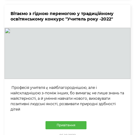
Вітаємо з гідною перемогою у традиційному
освітянському конкурс "Учитель року -2022"
Професія учителя є найблагороднішою, але і
найскладнішою з-поміж інших, бо вимагає не лише знань та
майстерності, а й уміння навчати нового, виховувати
позитивнi людські якості, розвивати природнi здiбностi
дітей
Привітання