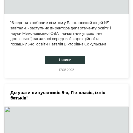
16 серпня з робочим візитом у Баштанський ліцей №1
завітали: - заступник директора департаменту освіти і
науки Миколаївської ОВА , начальник управління
дошкільної, загальної середньої, корекційної та
позашкільної освіти Наталія Вікторівна Сокульська
Новини
17.08.2023
До уваги випускників 9-х, 11-х класів, їхніх
батьків!