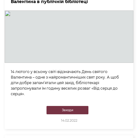
Валентина в публічній бібліотеці
14 лютого у всьому світі відзначають День святого
Валентина – одне з найромантичніших свят року. А щоб
діти добре запам’ятали цей захід, бібліотекарі
запропонували їм годину веселих розваг «Від серця до
серця».
Заходи
14.02.2022