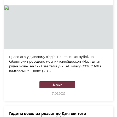
Цього дня у дитячому відділі Баштанської публічної
бібліотеки проведено мовний калейдоскоп «Нас єднає
рідна мова», на який завітали учні 3-В класу ОЗЗСО №1 з
вчителем Рещіковець В.О.
Заходи
21.02.2022
Година веселих розваг до Дня святого