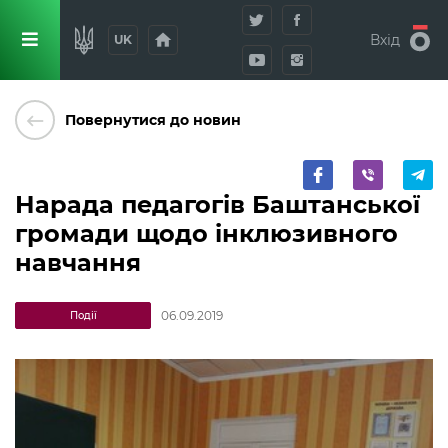
home
Вхід
UK
keyboard_backspace
Повернутися до новин
Нарада педагогів Баштанської
громади щодо інклюзивного
навчання
06.09.2019
Події