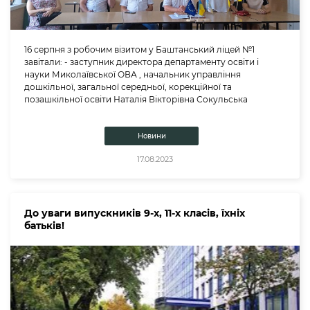
16 серпня з робочим візитом у Баштанський ліцей №1
завітали: - заступник директора департаменту освіти і
науки Миколаївської ОВА , начальник управління
дошкільної, загальної середньої, корекційної та
позашкільної освіти Наталія Вікторівна Сокульська
Новини
17.08.2023
До уваги випускників 9-х, 11-х класів, їхніх
батьків!