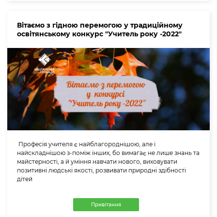
Вітаємо з гідною перемогою у традиційному
освітянському конкурс "Учитель року -2022"
Професія учителя є найблагороднішою, але і
найскладнішою з-поміж інших, бо вимагає не лише знань та
майстерності, а й уміння навчати нового, виховувати
позитивнi людські якості, розвивати природнi здiбностi
дітей
Привітання