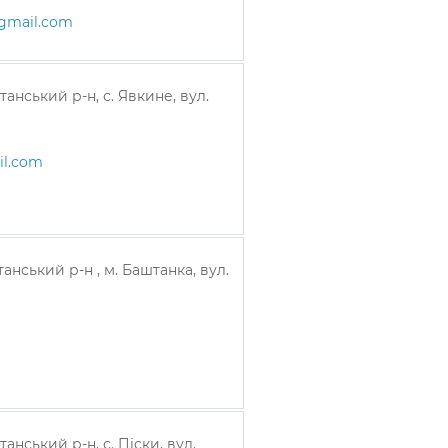
@gmail.com
анський р-н, с. Явкине, вул.
il.com
анський р-н , м. Баштанка, вул.
анський р-н, с. Піски, вул.