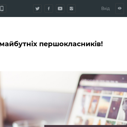
hone_iphone
Вхід
visibility
 майбутніх першокласників!