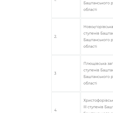
Баштанського р
області
Новоєгорівська 
ступенів Баштан
2.
Баштанського р
області
Плющівська зага
ступенів Баштан
3
Баштанського р
області
Христофорівськ
ІІІ ступенів Ба
4