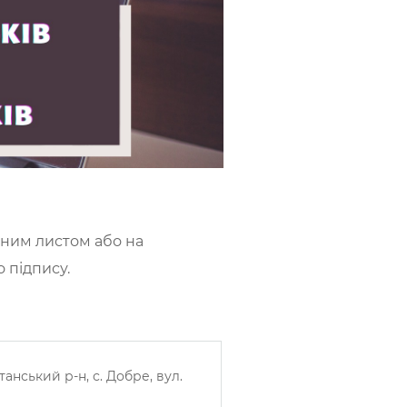
айним листом або на
 підпису.
анський р-н, с. Добре, вул.