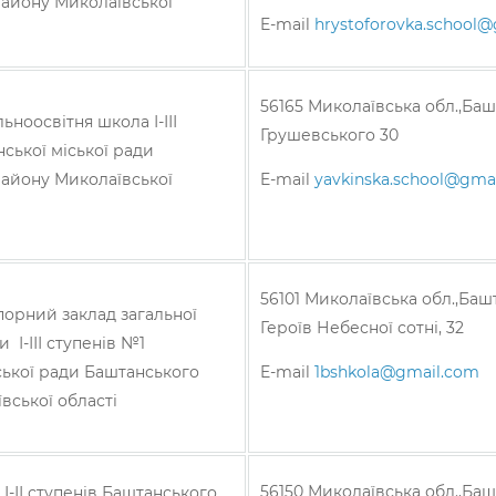
айону Миколаївської
E-mail
hrystoforovka.school
56165 Миколаївська обл.,Башт
ьноосвітня школа І-ІІІ
Грушевського 30
ської міської ради
айону Миколаївської
E-mail
yavkinska.school@gma
56101 Миколаївська обл.,Башт
орний заклад загальної
Героїв Небесної сотні, 32
 І-ІІІ ступенів №1
ської ради Баштанського
E-mail
1bshkola@gmail.com
вської області
56150 Миколаївська обл.,Башт
 І-ІІ ступенів Баштанського