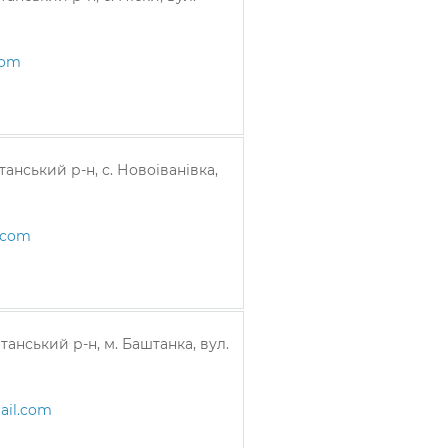
com
анський р-н, с. Новоіванівка,
.com
танський р-н, м. Баштанка, вул.
ail.com