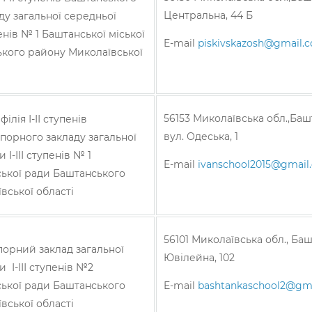
Центральна, 44 Б
ду загальної середньої
упенів № 1 Баштанської міської
E-mail
piskivskazosh@gmail.
кого району Миколаївської
56153 Миколаївська обл.,Башт
ілія І-ІІ ступенів
вул. Одеська, 1
порного закладу загальної
 І-ІІІ ступенів № 1
E-mail
ivanschool2015@gmail
ської ради Баштанського
вської області
56101 Миколаївська обл., Баш
орний заклад загальної
Ювілейна, 102
и І-ІІІ ступенів №2
ської ради Баштанського
E-mail
bashtankaschool2@gm
вської області