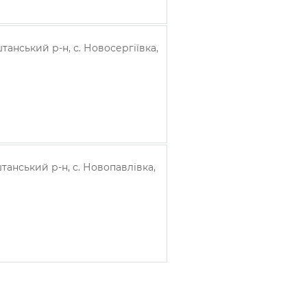
танський р-н, с. Новосергіївка,
танський р-н, с. Новопавлівка,
m