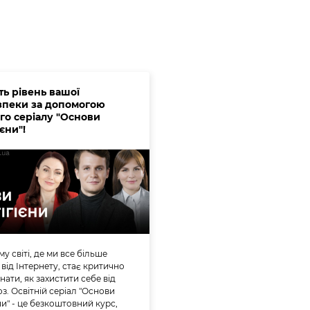
ть рівень вашої
зпеки за допомогою
ого серіалу "Основи
ієни"!
у світі, де ми все більше
від Інтернету, стає критично
нати, як захистити себе від
з. Освітній серіал "Основи
ни" - це безкоштовний курс,