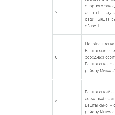
опорного закла
7
освіти І -ІІІ ст
ради Баштансь
області
Новоіванівська ф
Баштанського о
8
середньої освіти
Баштанської мі
району Миколаї
Баштанський оп
середньої освіт
9
Баштанської мі
району Миколаї