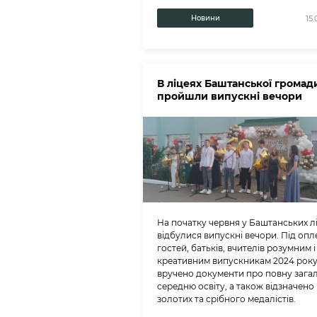
Новини
15.
В ліцеях Баштанської громад
пройшли випускні вечори
На початку червня у Баштанських л
відбулися випускні вечори. Під опл
гостей, батьків, вчителів розумним і
креативним випускникам 2024 рок
вручено документи про повну зага
середню освіту, а також відзначено
золотих та срібного медалістів.