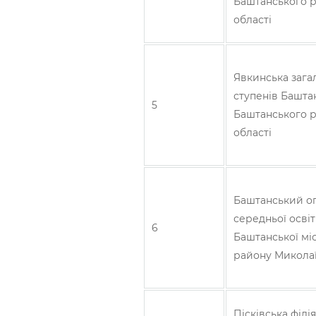
Баштанського р
області
Явкинська загал
ступенів Баштан
5
Баштанського р
області
Баштанський оп
середньої освіти
6
Баштанської мі
району Миколаї
Пісківська філія