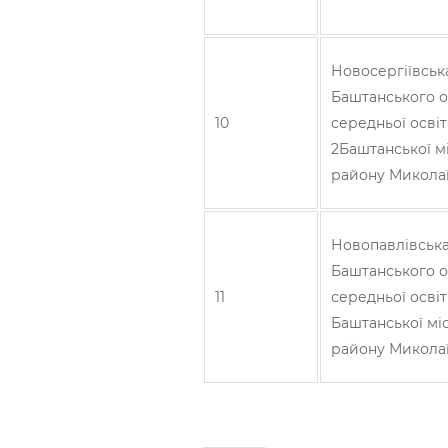
Новосергіївська 
Баштанського о
10
середньої освіти
2Баштанської м
району Миколаї
Новопавлівська ф
Баштанського о
11
середньої освіти
Баштанської мі
району Миколаї