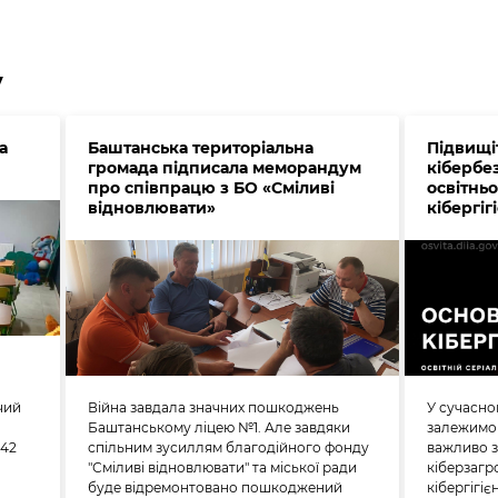
у
а
Баштанська територіальна
Підвищі
громада підписала меморандум
кібербе
про співпрацю з БО «Сміливі
освітнь
відновлювати»
кібергіг
чий
Війна завдала значних пошкоджень
У сучасном
Баштанському ліцею №1. Але завдяки
залежимо 
142
спільним зусиллям благодійного фонду
важливо з
"Сміливі відновлювати" та міської ради
кіберзагро
буде відремонтовано пошкоджений
кібергігіє