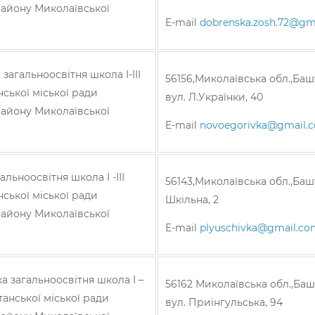
айону Миколаївської
E-mail
dobrenska.zosh.72@gm
загальноосвітня школа І-ІІІ
56156,Миколаївська обл.,Баш
ської міської ради
вул. Л.Українки, 40
айону Миколаївської
E-mail
novoegorivka@gmail.
льноосвітня школа І -ІІІ
56143,Миколаївська обл.,Башт
ської міської ради
Шкільна, 2
айону Миколаївської
E-mail
plyuschivka@gmail.co
а загальноосвітня школа І –
56162 Миколаївська обл.,Баш
штанської міської ради
вул. Приінгульська, 94