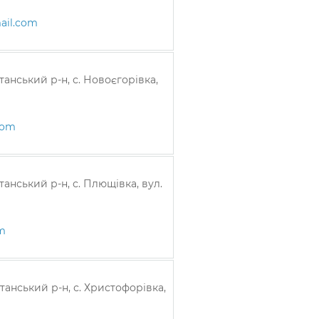
ail.com
танський р-н, с. Новоєгорівка,
com
анський р-н, с. Плющівка, вул.
m
танський р-н, с. Христофорівка,