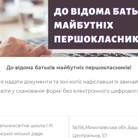
До відома батьків майбутніх першокласників!
 надати документи та їхні копії, надіславши їх звич
віти у сканованій формі без електронного цифрового
льноосвітня школа І-ІІІ
56156,Миколаївська обл.,Башт
ської міської ради
Центральна, 57