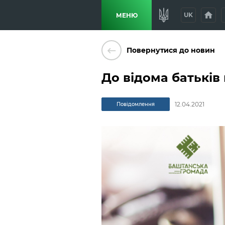
home
p
UK
МЕНЮ
keyboard_backspace
Повернутися до новин
До відома батьків
12.04.2021
Повідомлення