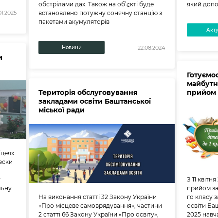
обстрілами дах. Також на об’єкті буде
який допо
встановлено потужну сонячну станцію з
01.2025
пакетами акумуляторів
Акт
Новини
22.08.2024
и
Готуємо
майбутн
Територія обслуговування
прийом 
закладами освіти Баштанської
міської ради
іцеях
ески
у
З 11 квіт
льну
прийом за
На виконання статті 32 Закону України
го класу 
«Про місцеве самоврядування», частини
освіти Ба
2 статті 66 Закону України «Про освіту»,
2025 навч