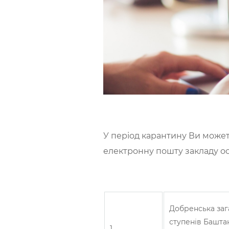
У період карантину Ви можете
електронну пошту закладу ос
Добренська зага
ступенів Баштан
1.