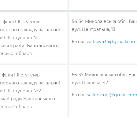
56134 Миколаївська обл., Баш
філія І-ІІ ступенів
вул. Центральна, 13
порного закладу загальної
 І -ІІІ ступенів №
E-mail
zaitseva34@gmail.com
іської ради Баштанського
вської області
56137 Миколаївська обл., Баш
ілія І-ІІ ступенів
вул. Шкільна, 42
порного закладу загальної
 І -ІІІ ступенів №2
E-mail
sailorscool@gmail.co
ської ради Баштанського
вської області