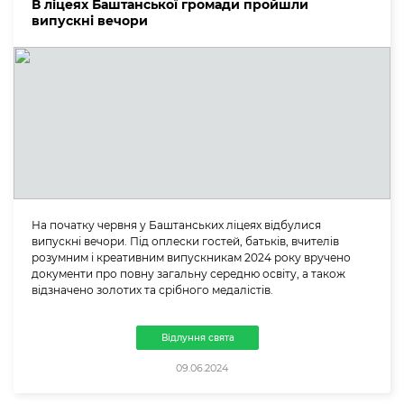
В ліцеях Баштанської громади пройшли
випускні вечори
На початку червня у Баштанських ліцеях відбулися
випускні вечори. Під оплески гостей, батьків, вчителів
розумним і креативним випускникам 2024 року вручено
документи про повну загальну середню освіту, а також
відзначено золотих та срібного медалістів.
Відлуння свята
09.06.2024