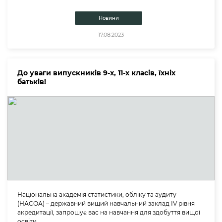
Новини
17.08.2023
До уваги випускників 9-х, 11-х класів, їхніх
батьків!
Національна академія статистики, обліку та аудиту
(НАСОА) – державний вищий навчальний заклад ІV рівня
акредитації, запрошує вас на навчання для здобуття вищої
освіти.