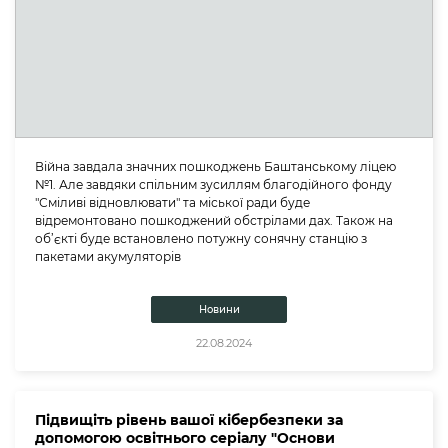
Війна завдала значних пошкоджень Баштанському ліцею
№1. Але завдяки спільним зусиллям благодійного фонду
"Сміливі відновлювати" та міської ради буде
відремонтовано пошкоджений обстрілами дах. Також на
об’єкті буде встановлено потужну сонячну станцію з
пакетами акумуляторів
Новини
22.08.2024
Підвищіть рівень вашої кібербезпеки за
допомогою освітнього серіалу "Основи