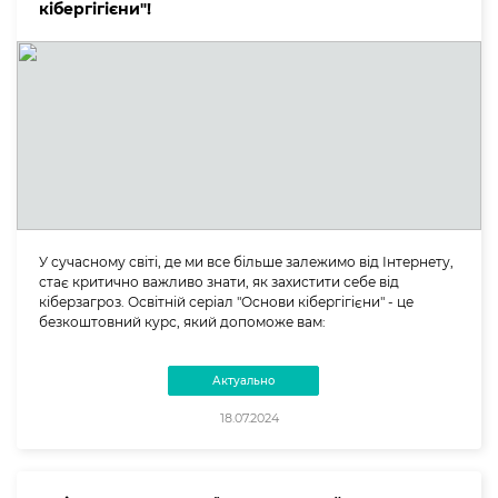
кібергігієни"!
У сучасному світі, де ми все більше залежимо від Інтернету,
стає критично важливо знати, як захистити себе від
кіберзагроз. Освітній серіал "Основи кібергігієни" - це
безкоштовний курс, який допоможе вам:
Актуально
18.07.2024