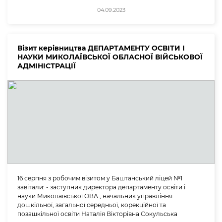
04.09.2023
Візит керівництва ДЕПАРТАМЕНТУ ОСВІТИ І
НАУКИ МИКОЛАЇВСЬКОЇ ОБЛАСНОЇ ВІЙСЬКОВОЇ
АДМІНІСТРАЦІЇ
16 серпня з робочим візитом у Баштанський ліцей №1
завітали: - заступник директора департаменту освіти і
науки Миколаївської ОВА , начальник управління
дошкільної, загальної середньої, корекційної та
позашкільної освіти Наталія Вікторівна Сокульська