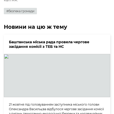
#безпека громади
Новини на цю ж тему
Баштанська міська рада провела чергове
засідання комісії з ТЕБ та НС
21 жовтня під головуванням заступника міського голови
Олександра Васильєва відбулося чергове засідання комісії
з питань техногенно-екологічної безпеки та надзвичайних