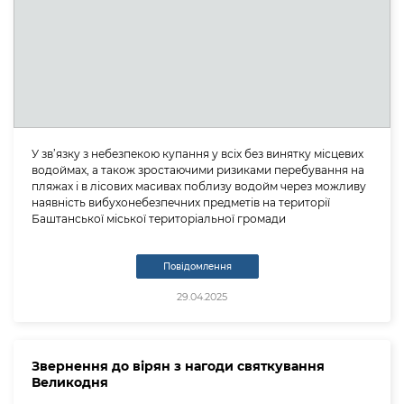
У зв’язку з небезпекою купання у всіх без винятку місцевих
водоймах, а також зростаючими ризиками перебування на
пляжах і в лісових масивах поблизу водойм через можливу
наявність вибухонебезпечних предметів на території
Баштанської міської територіальної громади
Повідомлення
29.04.2025
Звернення до вірян з нагоди святкування
Великодня