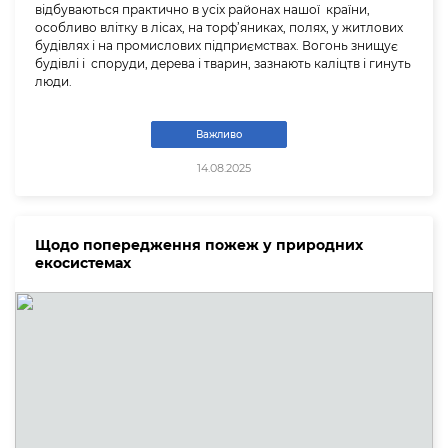
відбуваються практично в усіх районах нашої країни,
особливо влітку в лісах, на торф’яниках, полях, у житлових
будівлях і на промислових підприємствах. Вогонь знищує
будівлі і споруди, дерева і тварин, зазнають каліцтв і гинуть
люди.
Важливо
14.08.2025
Щодо попередження пожеж у природних
екосистемах