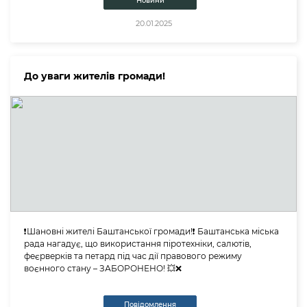
Новини
20.01.2025
До уваги жителів громади!
❗️Шановні жителі Баштанської громади!❗️ Баштанська міська
рада нагадує, що використання піротехніки, салютів,
феєрверків та петард під час дії правового режиму
воєнного стану – ЗАБОРОНЕНО! 💥❌️
Повідомлення