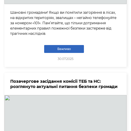
Шановні громадяни! Якщо ви помітили загоряння в лісах,
на відкритих територіях, звалищах – негайно телефонуйте
за номером «101». Пам’ятайте, що тільки дотримання
елементарних правил пожежної безпеки застереже від
трагічних наслідків.
Важливо
30.07.2025
Позачергове засідання комісії ТЕБ та НС:
розглянуто актуальні питання безпеки громади