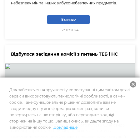
небезпеку мін та інших вибухонебезпечних предметів.
Важливо
23.07.2024
Відбулося засідання комісії з питань ТЕБ і НС
cancel
Для забезпечення зручності у користуванні цим сайтом деякі
сервіси використовують технологічні особливості, а саме -
cookie. Таке функціональне рішення дозволить вам не
вводити одну і ту ж інформацію кожен раз, коли ви
повертаєтесь на цю сторінку, або переходите з однієї
сторінки на іншу тощо. Залишаючись, ви даєте згоду на
19 липня 2024 року заступник міського голови Олександр
використання cookie.
Докладніше
Васильєв провів чергове засідання комісії з питань
техногенно-екологічної безпеки та надзвичайних ситуацій