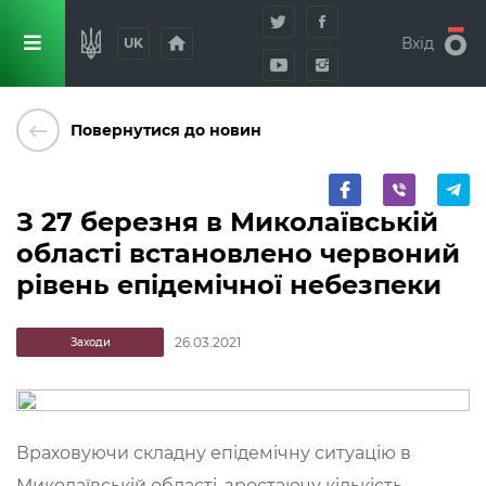
home
Вхід
UK
keyboard_backspace
Повернутися до новин
З 27 березня в Миколаївській
області встановлено червоний
рівень епідемічної небезпеки
26.03.2021
Заходи
Враховуючи складну епідемічну ситуацію в
Миколаївській області, зростаючу кількість