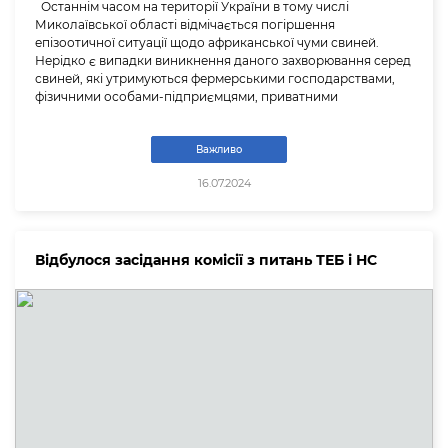
Останнім часом на території України в тому числі
Миколаївської області відмічається погіршення
епізоотичної ситуації щодо африканської чуми свиней.
Нерідко є випадки виникнення даного захворювання серед
свиней, які утримуються фермерськими господарствами,
фізичними особами-підприємцями, приватними
Важливо
16.07.2024
Відбулося засідання комісії з питань ТЕБ і НС