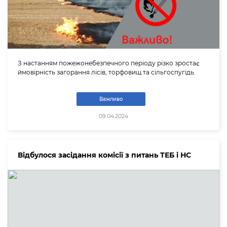
З настанням пожежонебезпечного періоду різко зростає
ймовірність загорання лісів, торфовищ та сільгоспугідь.
Важливо
09.04.2024
Відбулося засідання комісії з питань ТЕБ і НС