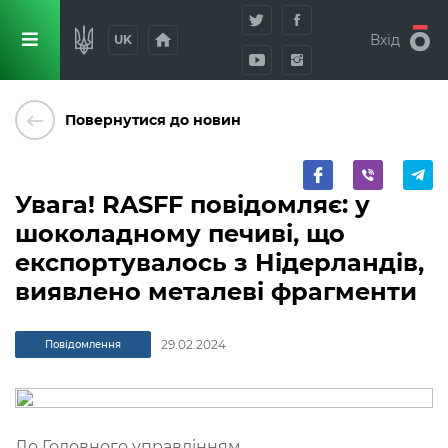
home
Вхід
UK
keyboard_backspace
Повернутися до новин
Увага! RASFF повідомляє: у
шоколадному печиві, що
експортувалось з Нідерландів,
виявлено металеві фрагменти
29.02.2024
Повідомлення
До Головного управлінням