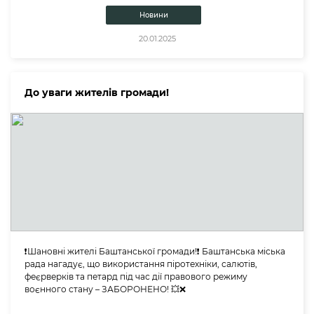
Новини
20.01.2025
До уваги жителів громади!
❗️Шановні жителі Баштанської громади!❗️ Баштанська міська
рада нагадує, що використання піротехніки, салютів,
феєрверків та петард під час дії правового режиму
воєнного стану – ЗАБОРОНЕНО! 💥❌️