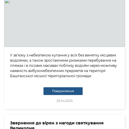
У зв’язку з небезпекою купання у всіх без винятку місцевих
водоймах, а також зростаючими ризиками перебування на
пляжах і в лісових масивах поблизу водойм через можливу
наявність вибухонебезпечних предметів на території
Баштанської міської територіальної громади
Повідомлення
29.04.2025
Звернення до вірян з нагоди святкування
Великодня