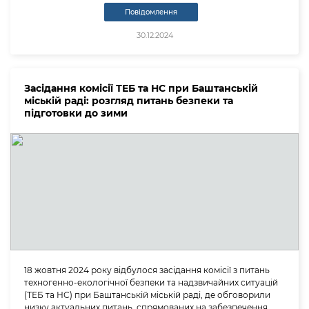
Повідомлення
30.12.2024
Засідання комісії ТЕБ та НС при Баштанській
міській раді: розгляд питань безпеки та
підготовки до зими
18 жовтня 2024 року відбулося засідання комісії з питань
техногенно-екологічної безпеки та надзвичайних ситуацій
(ТЕБ та НС) при Баштанській міській раді, де обговорили
низку актуальних питань, спрямованих на забезпечення