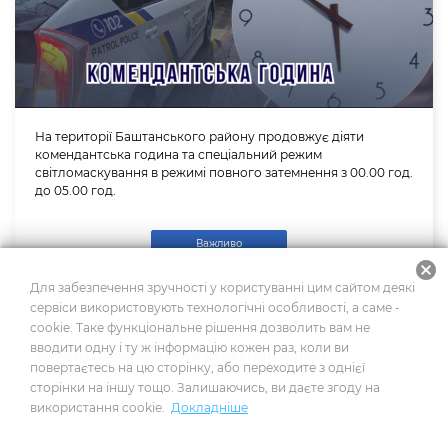
На території Баштанського району продовжує діяти
комендантська година та спеціальний режим
світломаскування в режимі повного затемнення з 00.00 год.
до 05.00 год.
Важливо
cancel
27.03.2024
Для забезпечення зручності у користуванні цим сайтом деякі
сервіси використовують технологічні особливості, а саме -
cookie. Таке функціональне рішення дозволить вам не
вводити одну і ту ж інформацію кожен раз, коли ви
Заходи профілактики отруєння бджіл
повертаєтесь на цю сторінку, або переходите з однієї
сторінки на іншу тощо. Залишаючись, ви даєте згоду на
використання cookie.
Докладніше