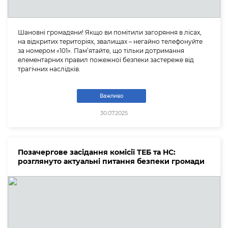
Шановні громадяни! Якщо ви помітили загоряння в лісах,
на відкритих територіях, звалищах – негайно телефонуйте
за номером «101». Пам’ятайте, що тільки дотримання
елементарних правил пожежної безпеки застереже від
трагічних наслідків.
Важливо
30.07.2025
Позачергове засідання комісії ТЕБ та НС:
розглянуто актуальні питання безпеки громади