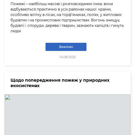
Пожежі – найбільш масові і розповсюджені лиха: вони
відбуваються практично в усіх районах нашої країни,
особливо влітку в лісах, на торф’яниках, полях, у житлових
будівлях і на промислових підприємствах. Вогонь знищує
будівлі і споруди, дерева і тварин, зазнають каліцтв і гинуть
люди.
Важливо
14.08.2025
Щодо попередження пожеж у природних
екосистемах