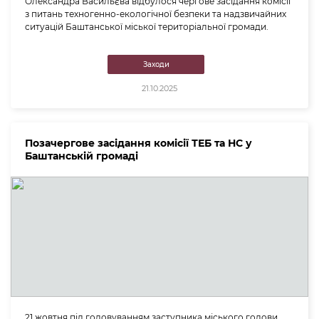
Олександра Васильєва відбулося чергове засідання комісії
з питань техногенно-екологічної безпеки та надзвичайних
ситуацій Баштанської міської територіальної громади.
Заходи
21.10.2025
Позачергове засідання комісії ТЕБ та НС у
Баштанській громаді
21 жовтня під головуванням заступника міського голови