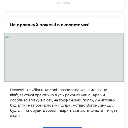
21.10.2025
Не провокуй пожежі в екосистемах!
Пожежі – найбільш масові і розповсюджені лиха: вони
відбуваються практично в усіх районах нашої країни,
особливо влітку в лісах, на торф’яниках, полях, у житлових
будівлях і на промислових підприємствах. Вогонь знищує
будівлі і споруди, дерева і тварин, зазнають каліцтв і гинуть
люди.