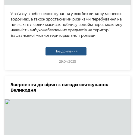
У зв’язку з небезпекою купання у всіх без винятку місцевих
водоймах, а також зростаючими ризиками перебування на
пляжах і в лісових масивах поблизу водойм через можливу
наявність вибухонебезпечних предметів на території
Баштанської міської територіальної громади
Повідомлення
29.04.2025
Звернення до вірян з нагоди святкування
Великодня