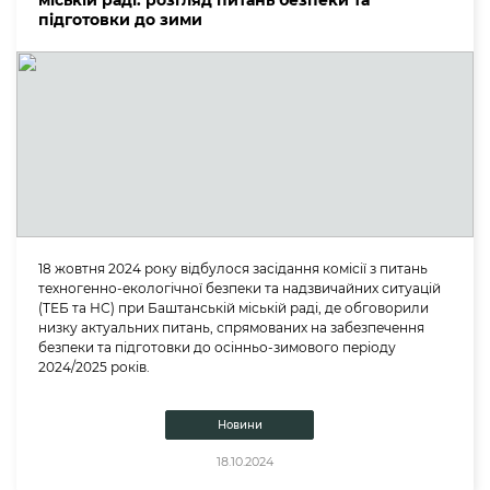
міській раді: розгляд питань безпеки та
підготовки до зими
18 жовтня 2024 року відбулося засідання комісії з питань
техногенно-екологічної безпеки та надзвичайних ситуацій
(ТЕБ та НС) при Баштанській міській раді, де обговорили
низку актуальних питань, спрямованих на забезпечення
безпеки та підготовки до осінньо-зимового періоду
2024/2025 років.
Новини
18.10.2024