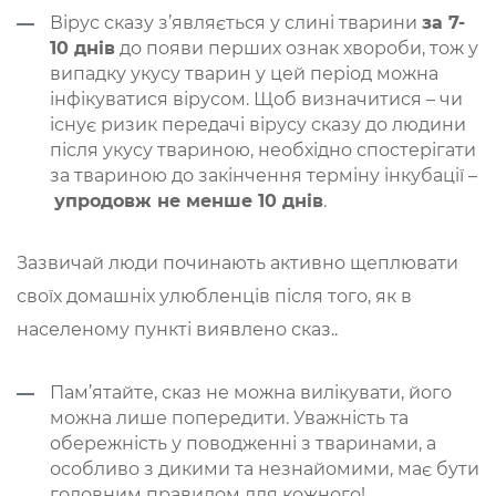
Вірус сказу з’являється у слині тварини
за 7-
10 днів
до появи перших ознак хвороби, тож у
випадку укусу тварин у цей період можна
інфікуватися вірусом. Щоб визначитися – чи
існує ризик передачі вірусу сказу до людини
після укусу твариною, необхідно спостерігати
за твариною до закінчення терміну інкубації –
упродовж не менше 10 днів
.
Зазвичай люди починають активно щеплювати
своїх домашніх улюбленців після того, як в
населеному пункті виявлено сказ..
Пам’ятайте, сказ не можна вилікувати, його
можна лише попередити. Уважність та
обережність у поводженні з тваринами, а
особливо з дикими та незнайомими, має бути
головним правилом для кожного!