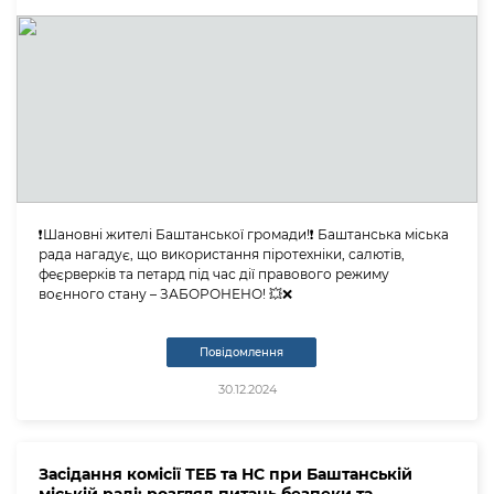
❗️Шановні жителі Баштанської громади!❗️ Баштанська міська
рада нагадує, що використання піротехніки, салютів,
феєрверків та петард під час дії правового режиму
воєнного стану – ЗАБОРОНЕНО! 💥❌️
Повідомлення
30.12.2024
Засідання комісії ТЕБ та НС при Баштанській