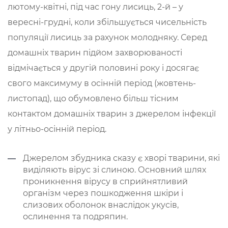
лютому-квітні, під час гону лисиць, 2-й – у
вересні-грудні, коли збільшується чисельність
популяції лисиць за рахунок молодняку. Серед
домашніх тварин підйом захворюваності
відмічається у другій половині року і досягає
свого максимуму в осінній період (жовтень-
листопад), що обумовлено більш тісним
контактом домашніх тварин з джерелом інфекції
у літньо-осінній період.
Джерелом збудника сказу є хворі тварини, які
виділяють вірус зі слиною. Основний шлях
проникнення вірусу в сприйнятливий
організм через пошкодження шкіри і
слизових оболонок внаслідок укусів,
ослинення та подряпин.