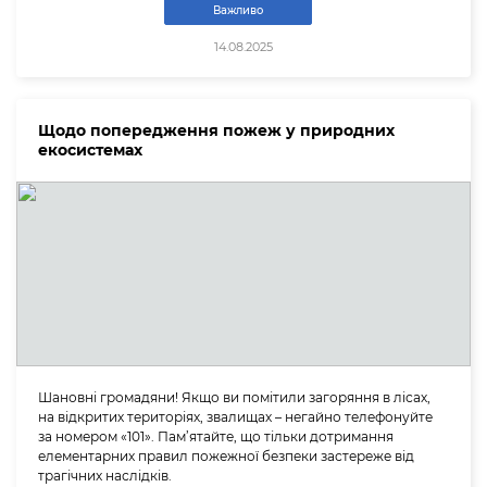
Важливо
14.08.2025
Щодо попередження пожеж у природних
екосистемах
Шановні громадяни! Якщо ви помітили загоряння в лісах,
на відкритих територіях, звалищах – негайно телефонуйте
за номером «101». Пам’ятайте, що тільки дотримання
елементарних правил пожежної безпеки застереже від
трагічних наслідків.