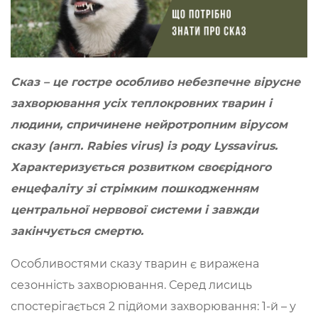
Сказ – це гостре особливо небезпечне вірусне
захворювання усіх теплокровних тварин і
людини, спричинене нейротропним вірусом
сказу (
англ
.
Rabies
virus
) із роду
Lyssavirus
.
Характеризується розвитком своєрідного
енцефаліту зі стрімким пошкодженням
центральної нервової системи і завжди
закінчується смертю.
Особливостями сказу тварин є виражена
сезонність захворювання. Серед лисиць
спостерігається 2 підйоми захворювання: 1-й – у