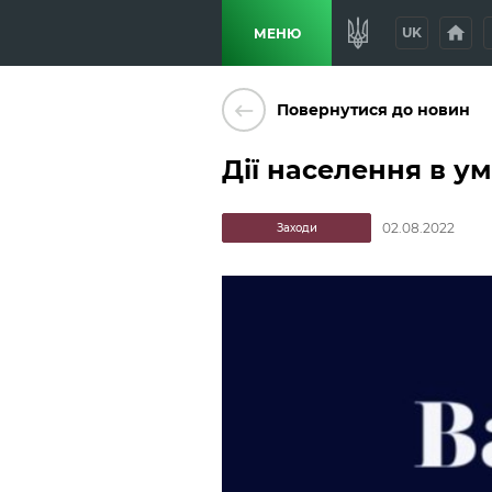
home
p
UK
МЕНЮ
keyboard_backspace
Повернутися до новин
Дії населення в у
02.08.2022
Заходи