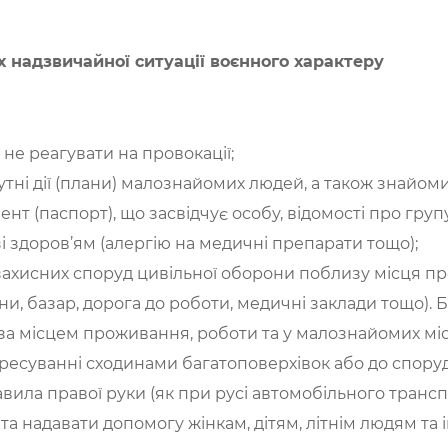
 надзвичайної ситуації воєнного характеру
 не реагувати на провокації;
утні дії (плани) малознайомих людей, а також знайом
ент (паспорт), що засвідчує особу, відомості про груп
і здоров’ям (алергію на медичні препарати тощо);
захисних споруд цивільної оборони поблизу місця пр
ни, базар, дорога до роботи, медичні заклади тощо). 
а місцем проживання, роботи та у малознайомих міс
пересуванні сходинами багатоповерхівок або до спору
вила правої руки (як при русі автомобільного транс
а надавати допомогу жінкам, дітям, літнім людям та 