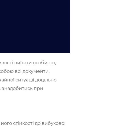
вості виїхати особисто,
 собою всі документи,
айної ситуації доцільно
ть знадобитись при
 його стійкості до вибухової