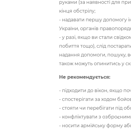
руками (за наявності для при
кінця обстрілу;
- надавати першу допомогу і
України, органів правопорядку
- у разі, якщо ви стали свід
побиття тощо), слід постарат
надання допомоги, пошуку, в
також можуть опинитись у ск
Не рекомендується:
- підходити до вікон, якщо по
- спостерігати за ходом бойов
- стояти чи перебігати під об
- конфліктувати з озброєним
- носити армійську форму аб