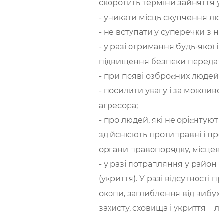
скоротить терміни зайняття 
- уникати місць скупчення л
- не вступати у суперечки з
- у разі отримання будь-яко
підвищення безпеки передати
- при появі озброєних людей
- посилити увагу і за можлив
агресора;
- про людей, які не орієнтую
здійснюють протиправні і пр
органи правопорядку, місцеву
- у разі потрапляння у район
(укриття). У разі відсутност
окопи, заглиблення від вибух
захисту, сховища і укриття −