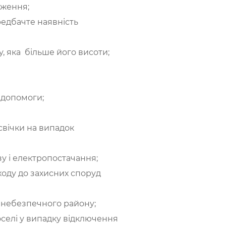
дження;
ередбачте наявність
у, яка більше його висоти;
 допомоги;
свічки на випадок
азу і електропостачання;
еходу до захисних споруд
з небезпечного району;
селі у випадку відключення