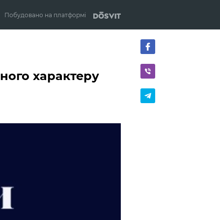
Побудовано на платформі
нного характеру