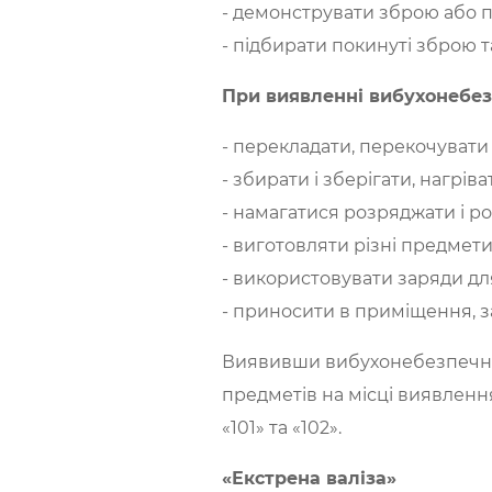
- демонструвати зброю або пр
- підбирати покинуті зброю 
При виявленні вибухонебез
- перекладати, перекочувати 
- збирати і зберігати, нагріва
- намагатися розряджати і р
- виготовляти різні предмети
- використовувати заряди дл
- приносити в приміщення, за
Виявивши вибухонебезпечні п
предметів на місці виявленн
«101» та «102».
«Екстрена валіза»