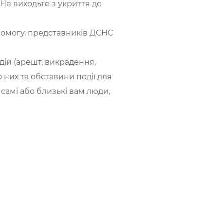
 Не виходьте з укриття до
помогу, представників ДСНС
дій (арешт, викрадення,
 них та обставини події для
самі або близькі вам люди,