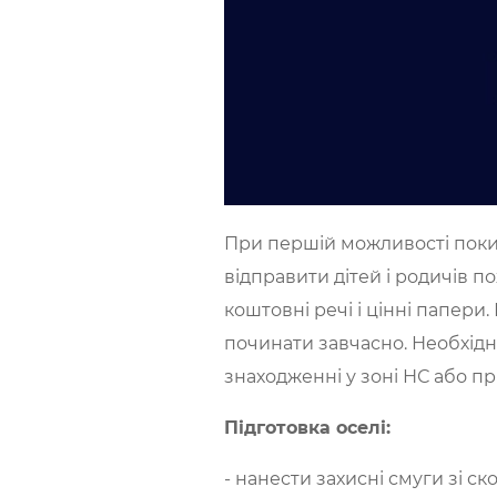
При першій можливості покин
відправити дітей і родичів п
коштовні речі і цінні папери
починати завчасно. Необхідн
знаходженні у зоні НС або пр
Підготовка оселі:
- нанести захисні смуги зі ск