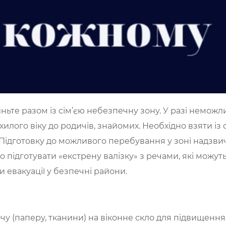
ьте разом із сім’єю небезпечну зону. У разі неможли
охилого віку до родичів, знайомих. Необхідно взяти із
. Підготовку до можливого перебування у зоні надзвич
о підготувати «екстрену валізку» з речами, які можу
и евакуації у безпечні райони.
очу (паперу, тканини) на віконне скло для підвищення