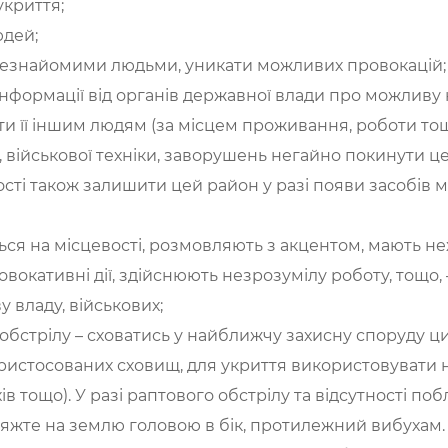
укриття;
юдей;
 незнайомими людьми, уникати можливих провокацій;
ї інформації від органів державної влади про можлив
 її іншим людям (за місцем проживання, роботи тощ
, військової техніки, заворушень негайно покинути ц
ості також залишити цей район у разі появи засобів 
ться на місцевості, розмовляють з акцентом, мають н
овокативні дії, здійснюють незрозумілу роботу, тощо
 владу, військових;
 обстрілу – сховатись у найближчу захисну споруду ц
і пристосованих сховищ, для укриття використовувати 
ів тощо). У разі раптового обстрілу та відсутності по
 ляжте на землю головою в бік, протилежний вибухам.