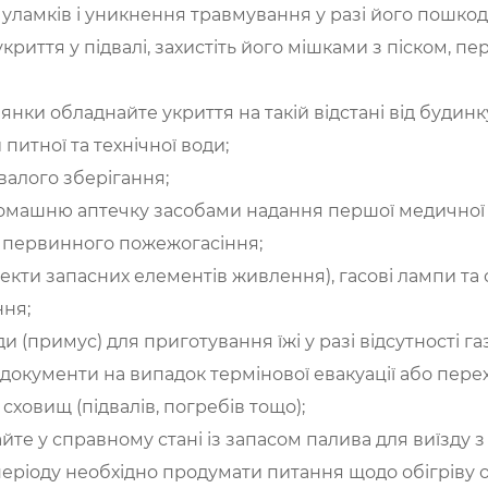
і уламків і уникнення травмування у разі його пошко
криття у підвалі, захистіть його мішками з піском, п
лянки обладнайте укриття на такій відстані від будинк
питної та технічної води;
ивалого зберігання;
домашню аптечку засобами надання першої медичної
би первинного пожежогасіння;
лекти запасних елементів живлення), гасові лампи та 
ня;
ди (примус) для приготування їжі у разі відсутності г
та документи на випадок термінової евакуації або пер
сховищ (підвалів, погребів тощо);
йте у справному стані із запасом палива для виїзду 
еріоду необхідно продумати питання щодо обігріву о