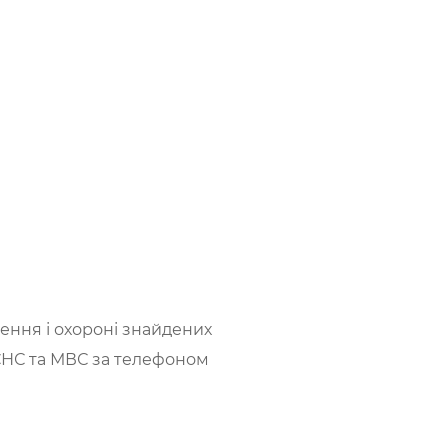
ення і охороні знайдених
ДСНС та МВС за телефоном