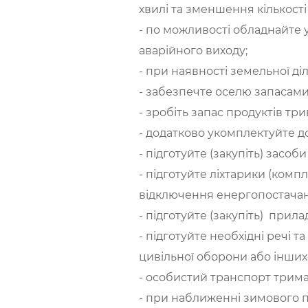
хвилі та зменшення кількост
- по можливості обладнайте у
аварійного виходу;
- при наявності земельної ді
- забезпечте оселю запасами 
- зробіть запас продуктів тр
- додатково укомплектуйте 
- підготуйте (закупіть) засо
- підготуйте ліхтарики (комп
відключення енергопостачан
- підготуйте (закупіть) прила
- підготуйте необхідні речі 
цивільної оборони або інших 
- особистий транспорт трима
- при наближенні зимового п