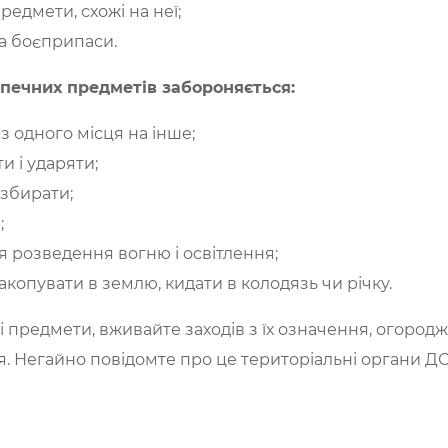
едмети, схожі на неї;
та боєприпаси.
печних предметів забороняється:
з одного місця на інше;
ти і ударяти;
озбирати;
;
я розведення вогню і освітлення;
копувати в землю, кидати в колодязь чи річку.
редмети, вживайте заходів з їх означення, огородж
я. Негайно повідомте про це територіальні органи 