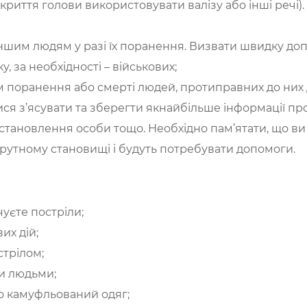
криття голови використовувати валізу або інші речі).
ншим людям у разі їх поранення. Визвати швидку до
, за необхідності – військових;
ком поранення або смерті людей, протиправних до них 
ися з’ясувати та зберегти якнайбільше інформації про
становлення особи тощо. Необхідно пам’ятати, що ви 
рутному становищі і будуть потребувати допомоги.
чуєте постріли;
их дій;
стрілом;
и людьми;
о камуфльований одяг;