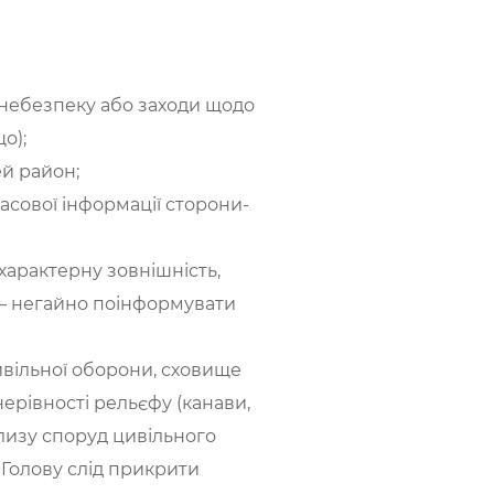
у небезпеку або заходи щодо
о);
ей район;
масової інформації сторони-
ехарактерну зовнішність,
, – негайно поінформувати
ивільної оборони, сховище
нерівності рельєфу (канави,
близу споруд цивільного
 Голову слід прикрити