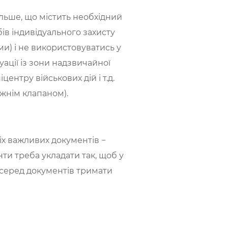
більше, що містить необхідний
бів індивідуального захисту
и) і не використовуватись у
ації із зони надзвичайної
центру військових дій і т.д.
ижнім клапаном).
сіх важливих документів −
нти треба укладати так, щоб у
 серед документів тримати