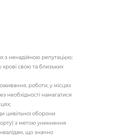
их з ненадійною репутацією;
у крові свою та близьких
оживання, роботи, у місцях
Без необхідності намагатися
цях;
ди цивільної оборони
порту) з метою уникнення
інвалідам, що значно