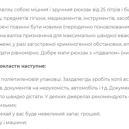
 являє собою міцний і зручний рюкзак від 25 літрів і 
, предметів гігієни, медикаментів, інструментів, засо
і речі повинні бути новими (періодично поновлюваним
на валіза призначена для максимально швидкої еваку
ожежі, у разі загостреної криміногенної обстановки, епі
дати рівномірно. Добре мати рюкзак з «підвалом» (н
окласти наступне:
 поліетиленовій упаковці. Заздалегідь зробіть копії в
, документів на нерухомість, автомобіль і т.д. Докуме
було швидко дістати. У деяких джерелах рекомендують
изьких;
. Нехай у вас буде невеликий запас грошей;
у і машини;