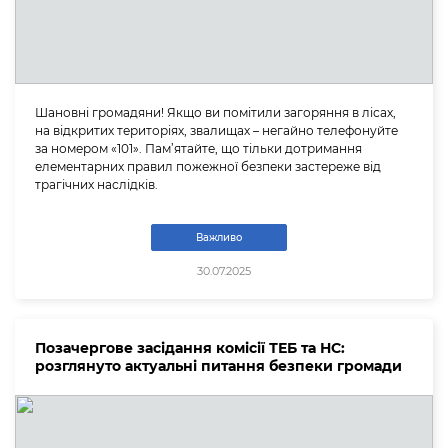
Шановні громадяни! Якщо ви помітили загоряння в лісах,
на відкритих територіях, звалищах – негайно телефонуйте
за номером «101». Пам’ятайте, що тільки дотримання
елементарних правил пожежної безпеки застереже від
трагічних наслідків.
Важливо
30.07.2025
Позачергове засідання комісії ТЕБ та НС:
розглянуто актуальні питання безпеки громади