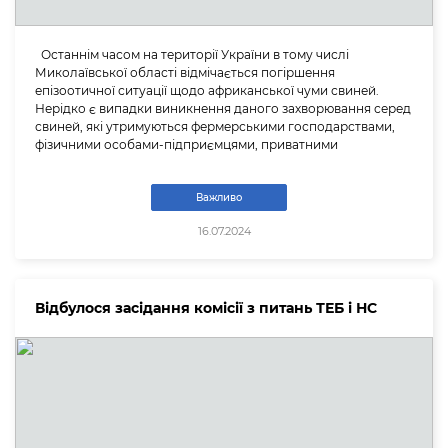
Останнім часом на території України в тому числі
Миколаївської області відмічається погіршення
епізоотичної ситуації щодо африканської чуми свиней.
Нерідко є випадки виникнення даного захворювання серед
свиней, які утримуються фермерськими господарствами,
фізичними особами-підприємцями, приватними
Важливо
16.07.2024
Відбулося засідання комісії з питань ТЕБ і НС