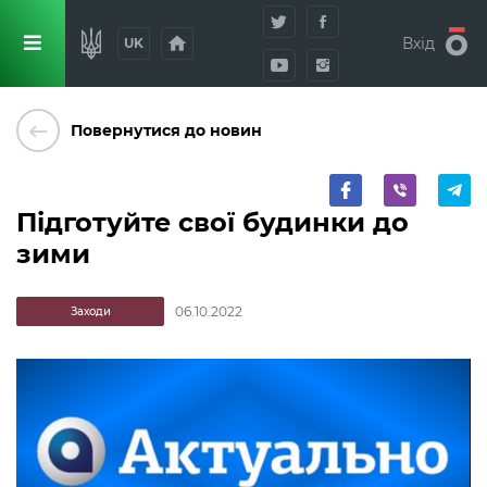
home
Вхід
UK
keyboard_backspace
Повернутися до новин
Підготуйте свої будинки до
зими
06.10.2022
Заходи