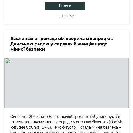
Новини
11.04.2025
Баштанська громада обговорила співпрацю з
Данською радою у справах біженців щодо
мінної безпеки
Сьогодні, 20 січня, в Баштанській громаді відбулася зустріч
з представниками Данської ради у справах біженців (Danish
Refugee Council, DRC). Темою зустрічі стала мінна безпека –
одна з ключових проблем, що загрожує життю та здоров'ю