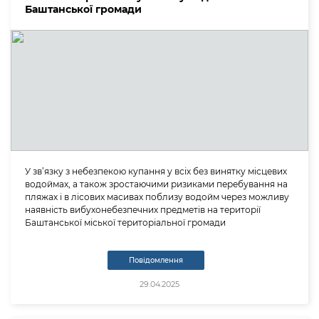
Баштанської громади
У зв’язку з небезпекою купання у всіх без винятку місцевих
водоймах, а також зростаючими ризиками перебування на
пляжах і в лісових масивах поблизу водойм через можливу
наявність вибухонебезпечних предметів на території
Баштанської міської територіальної громади
Повідомлення
29.04.2025