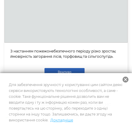
З настанням пожежонебезпечного періоду різко зростає
ймовірність загорання лісів, торфовищ та сільгоспугідь.
Важливо
cancel
09.04.2024
Для забезпечення зручності у користуванні цим сайтом деякі
сервіси використовують технологічні особливості, а саме -
cookie. Таке функціональне рішення дозволить вам не
вводити одну і ту ж інформацію кожен раз, коли ви
Відбулося засідання комісії з питань ТЕБ і НС
повертаєтесь на цю сторінку, або переходите з однієї
сторінки на іншу тощо. Залишаючись, ви даєте згоду на
використання cookie.
Докладніше