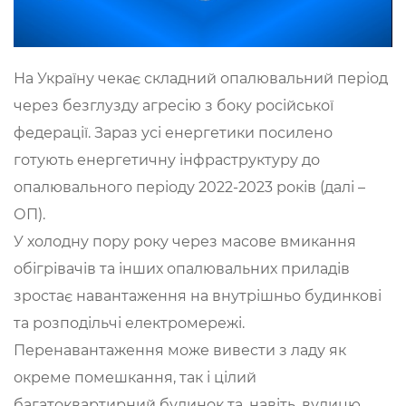
На Україну чекає складний опалювальний період
через безглузду агресію з боку російської
федерації. Зараз усі енергетики посилено
готують енергетичну інфраструктуру до
опалювального періоду 2022-2023 років (далі –
ОП).
У холодну пору року через масове вмикання
обігрівачів та інших опалювальних приладів
зростає навантаження на внутрішньо будинкові
та розподільчі електромережі.
Перенавантаження може вивести з ладу як
окреме помешкання, так і цілий
багатоквартирний будинок та, навіть, вулицю.