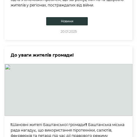
жителів у регіонах, постраждалих від війни.
Новини
20.01.2025
До уваги жителів громади!
❗️Шановні жителі Баштанської громади!❗️ Баштанська міська
рада нагадує, що використання піротехніки, салютів,
феєрверків та петард під час дії правового режиму