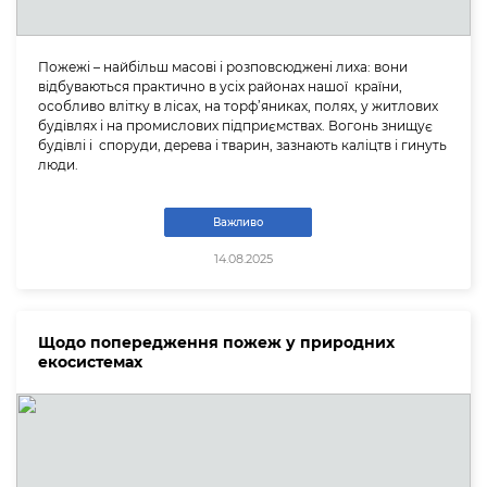
Пожежі – найбільш масові і розповсюджені лиха: вони
відбуваються практично в усіх районах нашої країни,
особливо влітку в лісах, на торф’яниках, полях, у житлових
будівлях і на промислових підприємствах. Вогонь знищує
будівлі і споруди, дерева і тварин, зазнають каліцтв і гинуть
люди.
Важливо
14.08.2025
Щодо попередження пожеж у природних
екосистемах