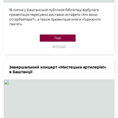
18 липня у Баштанській публічній бібліотеці відбулася
презентація пересувної виставки-естафети «Хто вони,
остарбайтери?», а також презентація книги «Горизонти
пам’яті».
Події
18.07.2023
Завершальний концерт «Мистецька артилерія!»
в Баштанці!