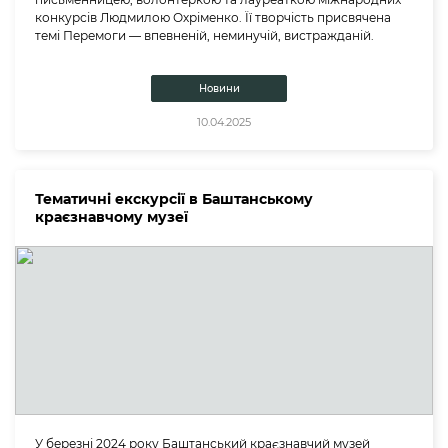
конкурсів Людмилою Охріменко. Її творчість присвячена
темі Перемоги — впевненій, неминучій, вистражданій.
Новини
10.04.2025
Тематичні екскурсії в Баштанському
краєзнавчому музеї
У березні 2024 року Баштанський краєзнавчий музей