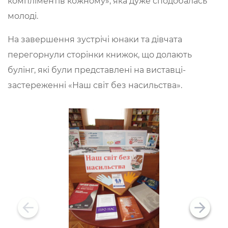
компліментів кожному», яка дуже сподобалась
молоді.
На завершення зустрічі юнаки та дівчата
перегорнули сторінки книжок, що долають
булінг, які були представлені на виставці-
застереженні «Наш світ без насильства».