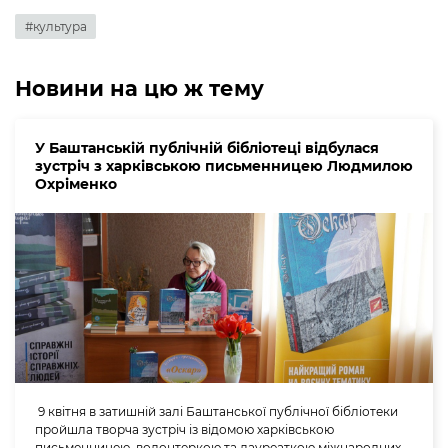
#культура
Новини на цю ж тему
У Баштанській публічній бібліотеці відбулася
зустріч з харківською письменницею Людмилою
Охріменко
9 квітня в затишній залі Баштанської публічної бібліотеки
пройшла творча зустріч із відомою харківською
письменницею, волонтеркою та лауреаткою міжнародних