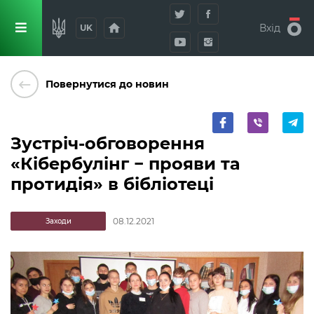
home
Вхід
UK
keyboard_backspace
Повернутися до новин
Зустріч-обговорення
«Кібербулінг − прояви та
протидія» в бібліотеці
08.12.2021
Заходи