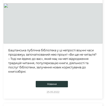
Баштанська публічна бібліотека у ці непрості воєнні часи
продовжує започаткований нею проєкт «Ви ще не читаєте?
– Тоді ми йдемо до вас», який має на меті відродження
традицій читання, популяризацію книги, діяльності та
послуг бібліотеки, залучення нових користувачів до
книгозбірні.
Новини
25.05.2022