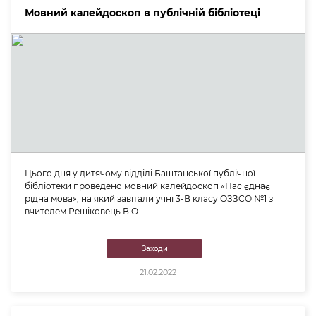
Мовний калейдоскоп в публічній бібліотеці
Цього дня у дитячому відділі Баштанської публічної
бібліотеки проведено мовний калейдоскоп «Нас єднає
рідна мова», на який завітали учні 3-В класу ОЗЗСО №1 з
вчителем Рещіковець В.О.
Заходи
21.02.2022