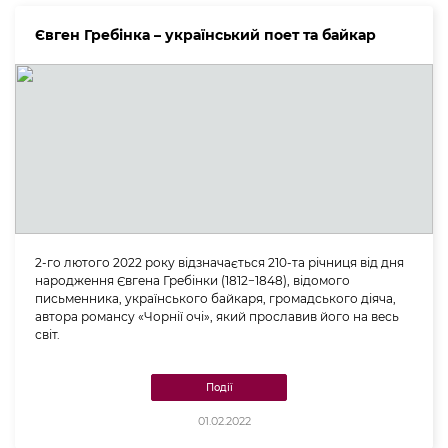
Євген Гребінка – український поет та байкар
2-го лютого 2022 року відзначається 210-та річниця від дня
народження Євгена Гребінки (1812−1848), відомого
письменника, українського байкаря, громадського діяча,
автора романсу «Чорнії очі», який прославив його на весь
світ.
Події
01.02.2022