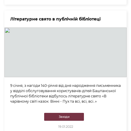
Літературне свято в публічній бібліотеці
9 січня, з нагоди 140-річчя від дня народження письменника
у відділі обслуговування користувачів-дітей Баштанської
публічної бібліотеки відбулось літературне свято «В
чарівному світі казок: Вінні - Пух та всі, всі, всі..»
Заходи
19.01.2022