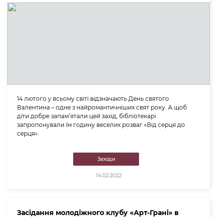
14 лютого у всьому світі відзначають День святого
Валентина – одне з найромантичніших свят року. А щоб
діти добре запам’ятали цей захід, бібліотекарі
запропонували їм годину веселих розваг «Від серця до
серця».
Заходи
14.02.2022
Засідання молодіжного клубу «Арт-Грані» в