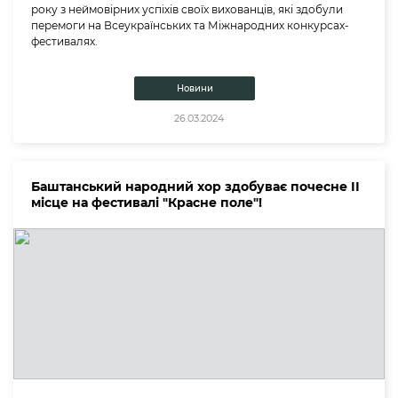
року з неймовірних успіхів своїх вихованців, які здобули
перемоги на Всеукраїнських та Міжнародних конкурсах-
фестивалях.
Новини
26.03.2024
Баштанський народний хор здобуває почесне ІІ
місце на фестивалі "Красне поле"!