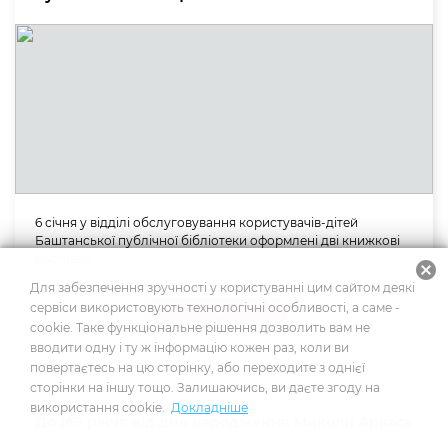
6 січня у відділі обслуговування користувачів-дітей
Баштанської публічної бібліотеки оформлені дві книжкові
виставки.
cancel
Для забезпечення зручності у користуванні цим сайтом деякі
сервіси використовують технологічні особливості, а саме -
Події
cookie. Таке функціональне рішення дозволить вам не
06.01.2022
вводити одну і ту ж інформацію кожен раз, коли ви
повертаєтесь на цю сторінку, або переходите з однієї
сторінки на іншу тощо. Залишаючись, ви даєте згоду на
використання cookie.
Докладніше
До 169 річчя від дня народження Миколи Аркаса