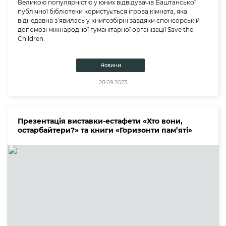
Великою популярністю у юних відвідувачів Баштанської
публічної бібліотеки користується ігрова кімната, яка
віднедавна з’явилась у книгозбірні завдяки спонсорській
допомозі міжнародної гуманітарної організації Save the
Сhildren.
Новини
28.09.2023
Презентація виставки-естафети «Хто вони,
остарбайтери?» та книги «Горизонти пам’яті»