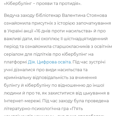
«Кібербулінг − прояви та протидія».
Ведуча заходу бібліотекар Валентина Стоянова
ознайомила присутніх з історією започаткування
в Україні акції «16 днів проти насильства» й про
важливі дати, які охоплює її шістнадцятиденний
період та ознайомила старшокласників з освітнім
серіалом для підлітків про кібербулінг на
платформі
Дія. Цифрова освіта
. Під час зустрічі
учні дізналися про види насильства та
кримінальну відповідальність за вчинення
булінгу й кібербуліну по відношенню до іншої
людини й про те, як захиститися від цькування в
Інтернет-мережі. Під час заходу була проведена
літературно-психологічна гра «П'ять