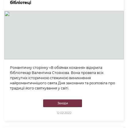
бібліотеці
Романтичну сторінку «В обіймах кохання» відкрила
бібліотекар Валентина Стоянова. Вона провела всіх
присутніх історичною стежиною виникнення
найромантичнішого свята Дня закоханих та розповіла про
традиції його святкування у світі.
Заходи
12.02.2022