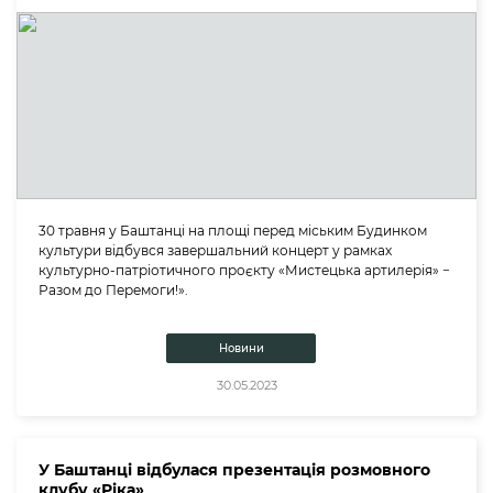
30 травня у Баштанці на площі перед міським Будинком
культури відбувся завершальний концерт у рамках
культурно-патріотичного проєкту «Мистецька артилерія» −
Разом до Перемоги!».
Новини
30.05.2023
У Баштанці відбулася презентація розмовного
клубу «Ріка»