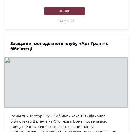
Заходи
14.02.2022
Засідання молодіжного клубу «Арт-Грані» в
бібліотеці
Романтичну сторінку «В обіймах кохання» відкрила
бібліотекар Валентина Стоянова. Вона провела всіх
присутніх історичною стежиною виникнення
найромантичнішого свята Дня закоханих та розповіла про