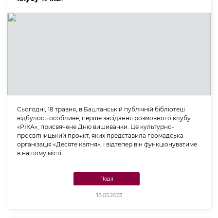
Сьогодні, 18 травня, в Баштанській публічній бібліотеці
відбулось особливе, перше засідання розмовного клубу
«РІКА», присвячене Дню вишиванки. Це культурно-
просвітницький проєкт, яких представила громадська
організація «Десяте квітня», і відтепер він функціонуватиме
в нашому місті.
Події
18.05.2023