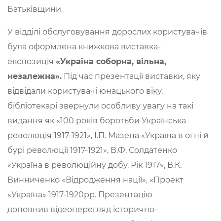
Батьківщини.
У відділі обслуговування дорослих користувачів
була оформлена книжкова виставка-
експозиція
«Україна соборна, вільна,
незалежна»
.
Під час презентації виставки, яку
відвідали користувачі юнацького віку,
бібліотекарі звернули особливу увагу на такі
видання як «100 років боротьби Українська
революція 1917-1921», І.П. Мазепа «Україна в огні й
бурі революції 1917-1921», В.Ф. Солдатенко
«Україна в революційну добу. Рік 1917», В.К.
Винниченко «Відродження нації», «Проект
«Україна» 1917-1920рр. Презентацію
доповнив відеоперегляд історично-