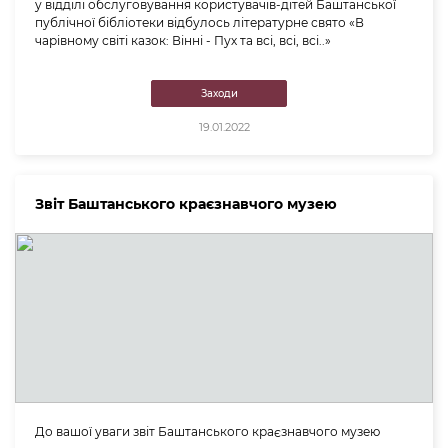
у відділі обслуговування користувачів-дітей Баштанської
публічної бібліотеки відбулось літературне свято «В
чарівному світі казок: Вінні - Пух та всі, всі, всі..»
Заходи
19.01.2022
Звіт Баштанського краєзнавчого музею
До вашої уваги звіт Баштанського краєзнавчого музею