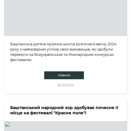
Баштанська дитяча музична школа розпочала весну 2024
року з неймовірних успіхів своїх вихованців, які здобули
перемоги на Всеукраїнських та Міжнародних конкурсах-
фестивалях.
Новини
26.03.2024
Баштанський народний хор здобуває почесне ІІ
місце на фестивалі "Красне поле"!