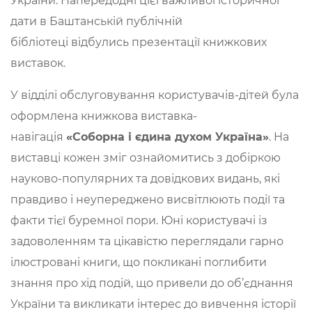
України. Напередодні цієї важливої історичної
дати в Баштанській публічній
бібліотеці відбулись презентації книжкових
виставок.
У відділі обслуговування користувачів-дітей була
оформлена книжкова виставка-
навігація
«Соборна і єдина духом Україна»
. На
виставці кожен зміг ознайомитись з добіркою
науково-популярних та довідкових видань, які
правдиво і неупереджено висвітлюють події та
факти тієї буремної пори. Юні користувачі із
задоволенням та цікавістю переглядали гарно
ілюстровані книги, що покликані поглибити
знання про хід подій, що привели до об’єднання
України та викликати інтерес до вивчення історії