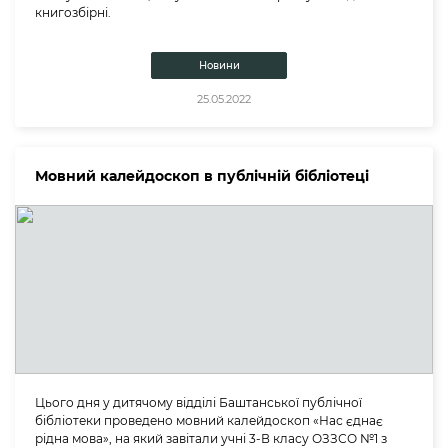
книгозбірні.
Новини
25.05.2022
Мовний калейдоскоп в публічній бібліотеці
Цього дня у дитячому відділі Баштанської публічної
бібліотеки проведено мовний калейдоскоп «Нас єднає
рідна мова», на який завітали учні 3-В класу ОЗЗСО №1 з