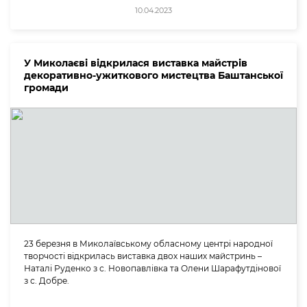
10.04.2023
У Миколаєві відкрилася виставка майстрів
декоративно-ужиткового мистецтва Баштанської
громади
23 березня в Миколаївському обласному центрі народної
творчості відкрилась виставка двох наших майстринь –
Наталі Руденко з с. Новопавлівка та Олени Шарафутдінової
з с. Добре.