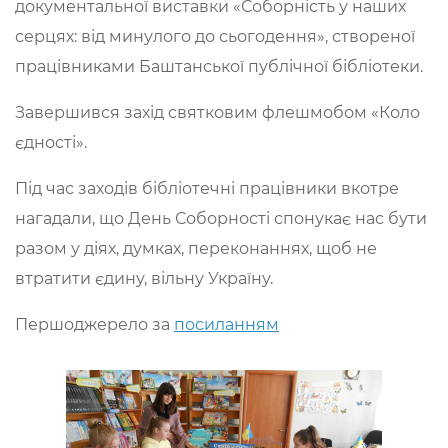
документальної виставки «Соборність у наших
серцях: від минулого до сьогодення», створеної
працівниками Баштанської публічної бібліотеки.
Завершився захід святковим флешмобом «Коло
єдності».
Під час заходів бібліотечні працівники вкотре
нагадали, що День Соборності спонукає нас бути
разом у діях, думках, переконаннях, щоб не
втратити єдину, вільну Україну.
Першоджерело за
посиланням