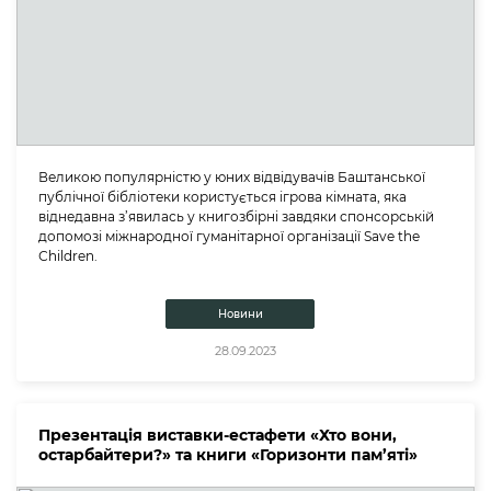
Великою популярністю у юних відвідувачів Баштанської
публічної бібліотеки користується ігрова кімната, яка
віднедавна з’явилась у книгозбірні завдяки спонсорській
допомозі міжнародної гуманітарної організації Save the
Сhildren.
Новини
28.09.2023
Презентація виставки-естафети «Хто вони,
остарбайтери?» та книги «Горизонти пам’яті»