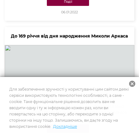
Події
06.01.2022
До 169 річчя від дня народження Миколи Аркаса
cancel
Для забезпечення зручності у користуванні цим сайтом деякі
сервіси використовують технологічні особливості, а саме -
cookie. Таке функціональне рішення дозволить вам не
4 січня в Баштанському краєзнавчому музеї відбувся захід
вводити одну і ту ж інформацію кожен раз, коли ви
присвячений 169 річчю від дня народження Миколи Аркаса.
повертаєтесь на цю сторінку, або переходите з однієї
сторінки на іншу тощо. Залишаючись, ви даєте згоду на
використання cookie.
Докладніше
Заходи