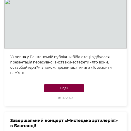
18 липня у Баштанській публічній бібліотеці відбулася
презентація пересувної виставки-естафети «Хто вони,
остарбайтери?», а також презентація книги «Горизонти
пам’яті».
Події
18.07.2023
Завершальний концерт «Мистецька артилерія!»
в Баштанці!