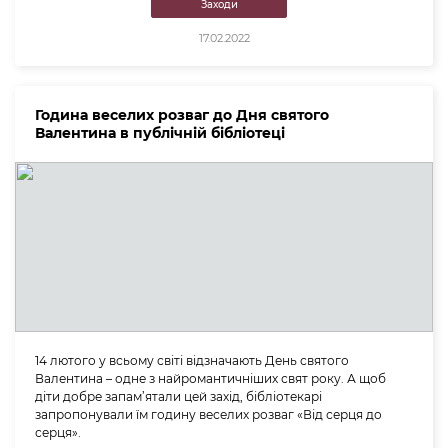
Заходи
17.02.2022
Година веселих розваг до Дня святого
Валентина в публічній бібліотеці
14 лютого у всьому світі відзначають День святого
Валентина – одне з найромантичніших свят року. А щоб
діти добре запам’ятали цей захід, бібліотекарі
запропонували їм годину веселих розваг «Від серця до
серця».