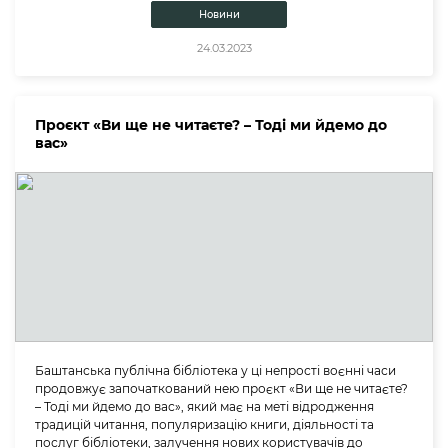
Новини
24.03.2023
Проєкт «Ви ще не читаєте? – Тоді ми йдемо до
вас»
Баштанська публічна бібліотека у ці непрості воєнні часи
продовжує започаткований нею проєкт «Ви ще не читаєте?
– Тоді ми йдемо до вас», який має на меті відродження
традицій читання, популяризацію книги, діяльності та
послуг бібліотеки, залучення нових користувачів до