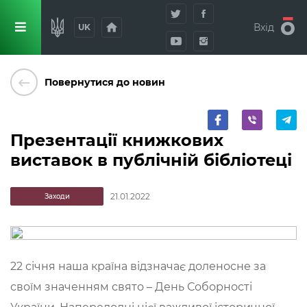
home
Вхід
UK
keyboard_backspace
Повернутися до новин
Презентації книжкових
виставок в публічній бібліотеці
21.01.2022
Заходи
22 січня наша країна відзначає доленосне за
своїм значенням свято – День Соборності