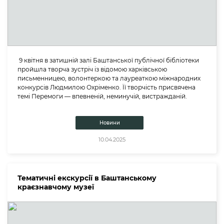
9 квітня в затишній залі Баштанської публічної бібліотеки
пройшла творча зустріч із відомою харківською
письменницею, волонтеркою та лауреаткою міжнародних
конкурсів Людмилою Охріменко. Її творчість присвячена
темі Перемоги — впевненій, неминучій, вистражданій.
Новини
10.04.2025
Тематичні екскурсії в Баштанському
краєзнавчому музеї