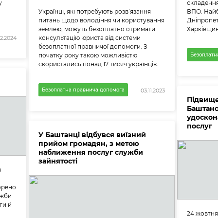
у
складення
Українці, які потребують розв’язання
ВПО. Най
питань щодо володіння чи користування
Дніпропет
землею, можуть безоплатно отримати
Харківщин
консультацію юриста від системи
2.2024
безоплатної правничої допомоги. З
початку року такою можливістю
Безоплатн
скористались понад 17 тисяч українців.
Безоплатна правнича допомога
03.11.2023
Підвище
Баштанс
удоскон
послуг
У Баштанці відбувся виїзний
прийом громадян, з метою
наближення послуг служби
зайнятості
в
ворено
ужби
ги й
24 жовтня