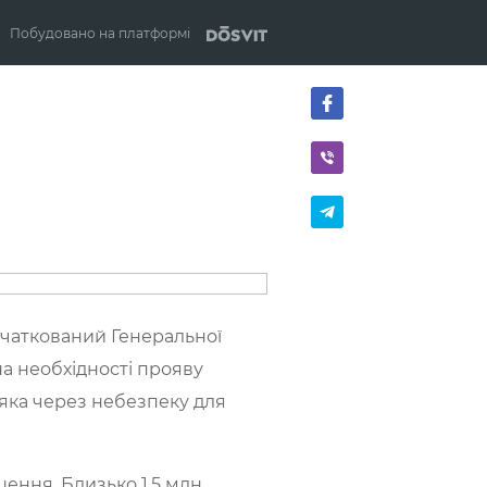
Побудовано на платформі
початкований Генеральної
на необхідності прояву
 яка через небезпеку для
ення. Близько 1,5 млн