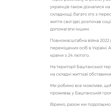
українців також дізналися н
складнощі, багато хто з пере
життя свої ідеї, розпочав со
допомагати іншим.
Повномасштабна війна 2022 р
переміщених осіб в Україні. 
країни з 24 лютого.
На території Баштанської те
на складні життєві обставин
Ми робимо все можливе, щоб 
проживає у Баштанській грома
Віримо, разом ми подолаємо 