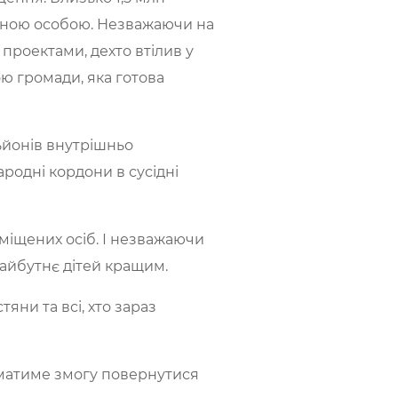
щеною особою. Незважаючи на
проектами, дехто втілив у
ою громади, яка готова
ьйонів внутрішньо
ародні кордони в сусідні
міщених осіб. І незважаючи
майбутнє дітей кращим.
яни та всі, хто зараз
 матиме змогу повернутися