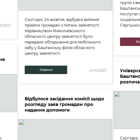
групи з в
Баштанськ
послугах з
Сьогодні, 24 жовтня, відбувся виїзний
соціальни
прийом громадян з питань зайнятості.
Сергієнко
10.2023
Керівництвом Миколаївського
обласного центру зайнятості було
передано обладнання для мобільного
За
хабу у Баштанську філію обласного
центру зайнятості.
ня
Новини
Універси
24.10.2023
Баштанс
розпоча
Відбулося засідання комісії щодо
розгляду заяв громадян про
надання допомоги
р-
Сьогодні,