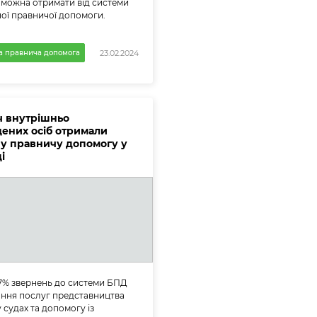
можна отримати від системи
ої правничої допомоги.
а правнича допомога
23.02.2024
яч внутрішньо
ених осіб отримали
у правничу допомогу у
і
7% звернень до системи БПД
ння послуг представництва
у судах та допомогу із