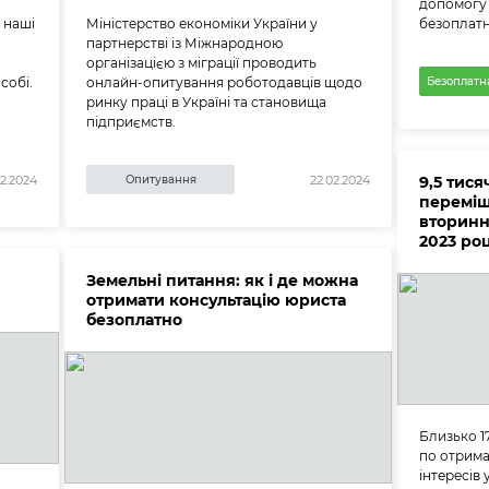
допомогу 
 наші
Міністерство економіки України у
безоплатн
партнерстві із Міжнародною
організацією з міграції проводить
собі.
онлайн-опитування роботодавців щодо
Безоплатн
ринку праці в Україні та становища
підприємств.
Опитування
9,5 тис
02.2024
22.02.2024
переміщ
вторинн
2023 роц
Земельні питання: як і де можна
отримати консультацію юриста
безоплатно
Близько 1
по отрима
інтересів 