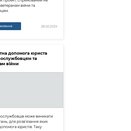
й проект, спрямований на
ветеранам війни та
нцям.
омлення
28.02.2024
тна допомога юриста
вослужбовцям та
ам війни
вослужбовців може виникати
тань, для розв’язання яких
допомога юристів. Таку