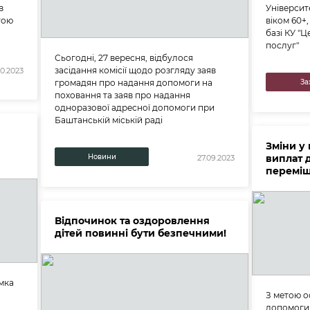
в
Університе
гою
віком 60+
базі КУ "
послуг"
Сьогодні, 27 вересня, відбулося
засідання комісії щодо розгляду заяв
10.2023
громадян про надання допомоги на
За
поховання та заяв про надання
одноразової адресної допомоги при
Баштанській міській раді
Зміни у
Новини
виплат 
27.09.2023
переміщ
Відпочинок та оздоровлення
дітей повинні бути безпечними!
имка
З метою о
допомоги