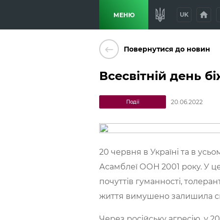
home
p
UK
МЕНЮ
keyboard_backspace
Повернутися до новин
Всесвітній день б
20.06.2022
Події
20 червня в Україні та в усь
Асамблеї ООН 2001 року. У це
почуттів гуманності, толеран
життя вимушено залишила св
Через російську агресію, у 