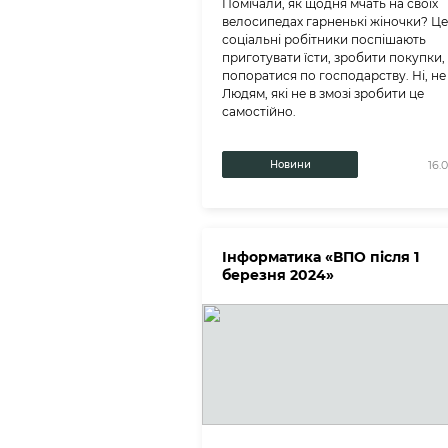
Помічали, як щодня мчать на своїх
велосипедах гарненькі жіночки? Це
соціальні робітники поспішають
приготувати їсти, зробити покупки,
попоратися по господарству. Ні, не 
Людям, які не в змозі зробити це
самостійно.
Новини
16.
Інформатика «ВПО після 1
березня 2024»