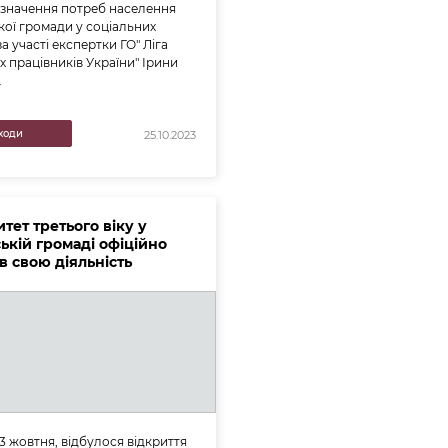
изначення потреб населення
ої громади у соціальних
а участі експертки ГО" Ліга
х працівників України" Ірини
.
ходи
25.10.2023
тет третього віку у
ькій громаді офіційно
в свою діяльність
 3 жовтня, відбулося відкриття