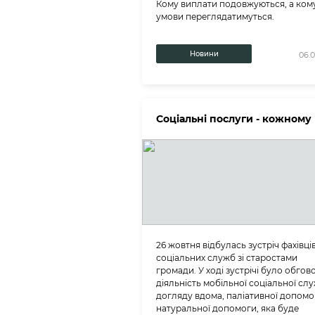
Кому виплати подовжуються, а ком
умови переглядатимуться.
Новини
06.0
Соціальні послуги - кожному
26 жовтня відбулась зустріч фахівці
соціальних служб зі старостами
громади. У ході зустрічі було обго
діяльність мобільної соціальної сл
догляду вдома, паліативної допомо
натуральної допомоги, яка буде