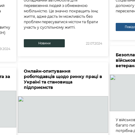
обладнаний автомобіль для
соціальни
ний
перевезення людей з обмеженою
допомогу 
а
мобільністю. Це значно покращить їхнє
переселе
життя, адже дасть їм можливість без
проблем пересуватися містом та брати
витку
участь у суспільному житті.
Повід
ОН)
Новини
22.07.2024
9.2024
Безопла
військо
ветеран
Онлайн-опитування
та за
роботодавців щодо ринку праці в
Україні та становища
підприємств
У військо
багато пи
потрібна 