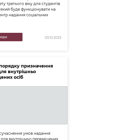
ту третього віку для студентів
, який буде функціонувати на
Центр надання соціальних
ходи
03.10.2023
 порядку призначення
для внутрішньо
ених осіб
сучаснення умов надання
 для внутрішньо переміщених