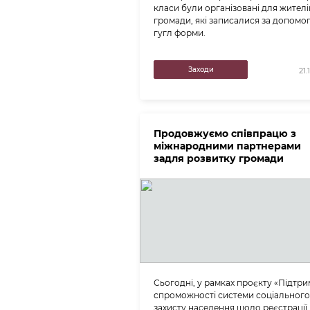
класи були організовані для жителі
громади, які записалися за допомо
гугл форми.
Заходи
21.
Продовжуємо співпрацю з
міжнародними партнерами
задля розвитку громади
Сьогодні, у рамках проєкту «Підтр
спроможності системи соціального
захисту населення щодо реєстрації