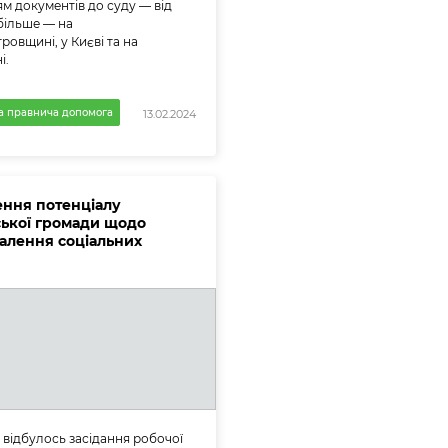
м документів до суду — від
більше — на
ровщині, у Києві та на
і.
а правнича допомога
13.02.2024
ння потенціалу
ької громади щодо
алення соціальних
 відбулось засідання робочої