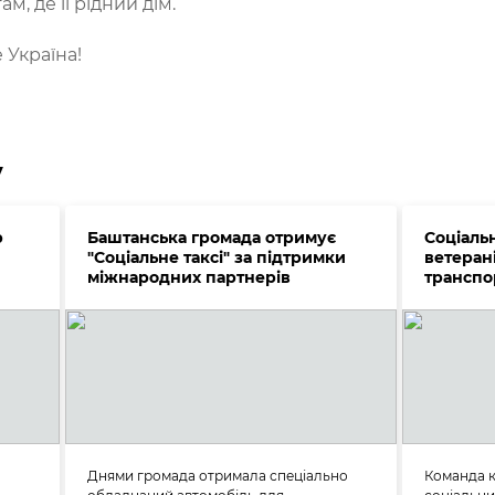
м, де її рідний дім.
 Україна!
у
р
Баштанська громада отримує
Соціаль
"Соціальне таксі" за підтримки
ветерані
міжнародних партнерів
транспо
Днями громада отримала спеціально
Команда к