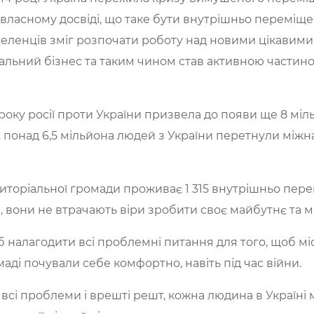
а власному досвіді, що таке бути внутрішньо перемі
селенців зміг розпочати роботу над новими цікавими 
ціальний бізнес та таким чином став активною частин
оку росії проти України призвела до появи ще 8 міл
А понад 6,5 мільйона людей з України перетнули міжн
риторіальної громади проживає 1 315 внутрішньо пере
и, вони не втрачають віри зробити своє майбутнє та 
налагодити всі проблемні питання для того, щоб міст
ді почували себе комфортно, навіть під час війни.
всі проблеми і врешті решт, кожна людина в Україні