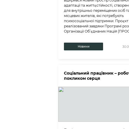
відкрився новий простір соціальної
адаптації та життєстійкості, створе
для внутрішньо переміщених осіб т
місцевих жителів, які потребують
психосоціальної підтримки. Проєкт
реалізований завдяки Програмі роз
Організації Об’єднаних Націй (ПРО
Новини
30.0
Соціальний працівник – робо
покликом серця