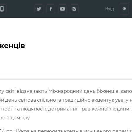
hone_iphone
Вхід
visibility
іженців
ому світі відзначають Міжнародний день біженців, за
й день світова спільнота традиційно акцентує увагу 
тності та людяності, дотриманні прав кожної людини,
ою домівку.
2014 році Україна пережила кризу вимушеного переміщ