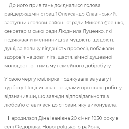
До його привітань доєдналися голова
райдержадміністрації Олександр Славінський,
заступник голови районної ради Микола Єрешко,
секретар міської ради Людмила Луценко, які
подякували іменинниці за мудрість, щедрість
душі, за велику відданість професії, побажали
здоров’я на довгі літа, щастя, вічної душевної
молодості, оптимізму і сімейного добробуту.
У свою чергу ювілярка подякувала за увагу і
турботу. Поділилася спогадами про свою роботу,
відзначивши, що завжди відповідально та з
любов’ю ставилася до справи, яку виконувала.
Народилася Діна Іванівна 20 січня 1950 року в
селі Федорівка, Новотроїцького району,