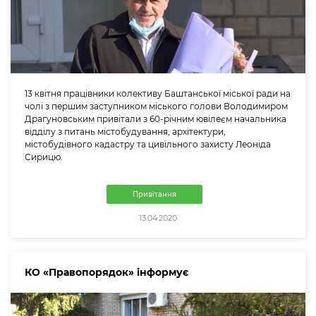
13 квітня працівники колективу Баштанської міської ради на
чолі з першим заступником міського голови Володимиром
Драгуновським привітали з 60-річним ювілеєм начальника
відділу з питань містобудування, архітектури,
містобудівного кадастру та цивільного захисту Леоніда
Сирицю.
Привітання
13.04.2020
КО «Правопорядок» інформує