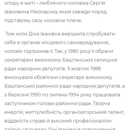
опору в житі – люблячого чоловіка Сергія
Івановича Ніколаєнка, який завжди поряд,
підставляє своє чоловіче плече.
Тож коли Діна Іванівна вирішила спробувати
себе в органах місцевого самоврядування,
чоловік підтримав її. Так, у 1980 році її обрали
секретарем виконкому Баштанської селищної
ради народних депутатів. З жовтня 1988
виконувала обов'язки секретаря виконкому
Баштанської районної ради народних депутатів, а
з березня 1990 по липень 1994 року працювала
заступником голови районної ради. Творча
енергія, життєлюбність, організаторський талант,
відданість справі й високий професіоналізм
плідно слугували Діні Іванівні в повсякденній