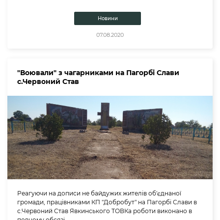
Новини
07.08.2020
"Воювали" з чагарниками на Пагорбі Слави
с.Червоний Став
Реагуючи на дописи не байдужих жителів об'єднаної
громади, працівниками КП "Добробут" на Пагорбі Слави в
с.Червоний Став Явкинського ТОВКа роботи виконано в
повному обсязі