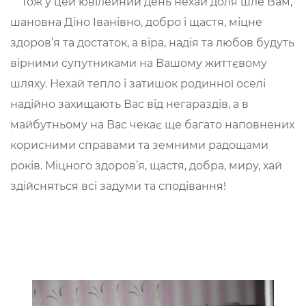
Тож у цей ювілейний день нехай доля шле Вам,
шановна Діно Іванівно, добро і щастя, міцне
здоров’я та достаток, а віра, надія та любов будуть
вірними супутниками на Вашому життєвому
шляху. Нехай тепло і затишок родинної оселі
надійно захищають Вас від негараздів, а в
майбутньому на Вас чекає ще багато наповнених
корисними справами та земними радощами
років. Міцного здоров’я, щастя, добра, миру, хай
здійсняться всі задуми та сподівання!