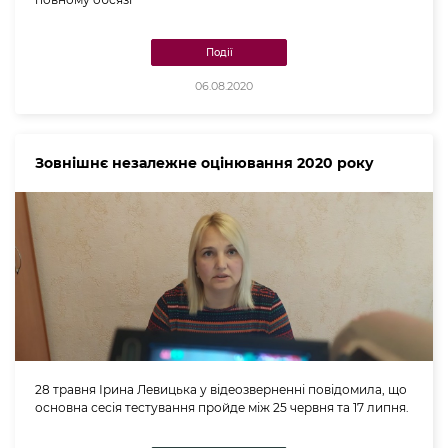
Події
06.08.2020
Зовнішнє незалежне оцінювання 2020 року
28 травня Ірина Левицька у відеозверненні повідомила, що
основна сесія тестування пройде між 25 червня та 17 липня.