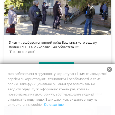
3 квітня, відбувся спільний рейд Баштанського відділу
поліції ГУ НП в Миколаївській області та КО
"Правопорядок"
Актуально
cancel
Для забезпечення зручності у користуванні цим сайтом деякі
03.04.2020
сервіси використовують технологічні особливості, а саме -
cookie. Таке функціональне рішення дозволить вам не
вводити одну і ту ж інформацію кожен раз, коли ви
Зустріч у режимі skype - зв’язку з мешканцями
повертаєтесь на цю сторінку, або переходите з однієї
громади
сторінки на іншу тощо. Залишаючись, ви даєте згоду на
використання cookie.
Докладніше