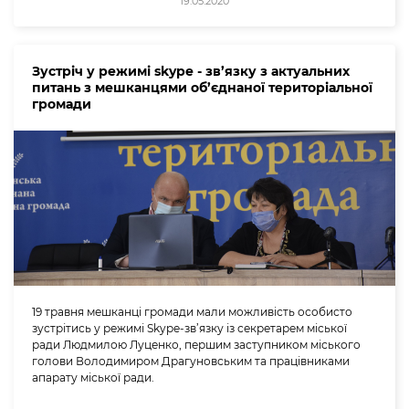
19.05.2020
Зустріч у режимі skype - зв’язку з актуальних
питань з мешканцями об’єднаної територіальної
громади
19 травня мешканці громади мали можливість особисто
зустрітись у режимі Skype-зв’язку із секретарем міської
ради Людмилою Луценко, першим заступником міського
голови Володимиром Драгуновським та працівниками
апарату міської ради.