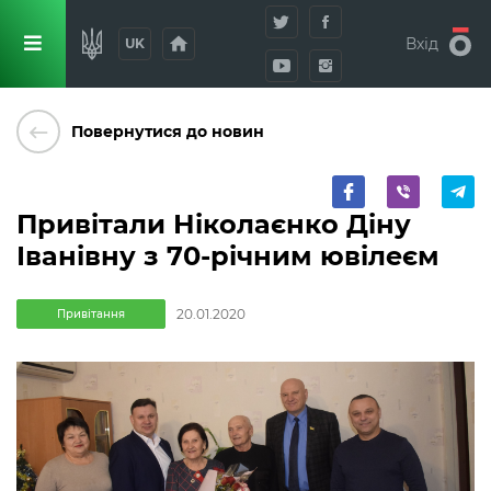
home
Вхід
UK
keyboard_backspace
Повернутися до новин
Привітали Ніколаєнко Діну
Іванівну з 70-річним ювілеєм
20.01.2020
Привітання