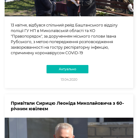
13 квітня, відбувся спільний рейд Баштанського відділу
поліції ГУ НП в Миколаївській області та КО
"Правопорядок", за дорученням міського голови Івана
Рубського, з метою попередження розповсюдження
захворюванності на гостру респіраторну інфекцію,
спричинену коронавірусом COVID-19
Актуально
13.04.2020
Привітали Сирицю Леоніда Миколайовича з 60-
річним ювілеєм