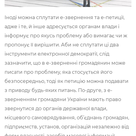
Іноді можна сплутати е-звернення та е-петиції,
адже і те, й інше адресується органам влади і
інформує про якусь проблему або вимагає чи ж
пропонує її вирішити. Аби не сплутати ці два
інструменти електронної демократії, слід
зазначити, що в е-зверненні громадянин може
писати про проблему, яка стосується його
безпосередньо, тоді як петицію можна подавати
з приводу будь-яких питань. По-друге, з е-
зверненням громадяни України мають право
звернутися до органів державної влади,
місцевого самоврядування, об’єднань громадян,
підприємств, установ, організацій незалежно від
форм власності, засобів масової інформації,