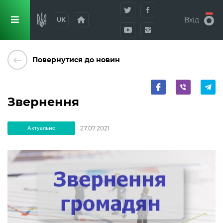
home
Вхід
UK
keyboard_backspace
Повернутися до новин
Звернення
27.07.2021
Актуально