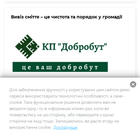
Вивіз сміття – це чистота та порядок у громаді!
cancel
?Цю послугу жителям нашої громади надає комунальне
Для забезпечення зручності у користуванні цим сайтом деякі
підприємтсво "Добробут". ?Адреса: м.Баштанка, вул.
сервіси використовують технологічні особливості, а саме -
Квітнева 1А Телефон (05158) 2-51-40
cookie. Таке функціональне рішення дозволить вам не
вводити одну і ту ж інформацію кожен раз, коли ви
повертаєтесь на цю сторінку, або переходите з однієї
Актуально
сторінки на іншу тощо. Залишаючись, ви даєте згоду на
25.03.2021
використання cookie.
Докладніше