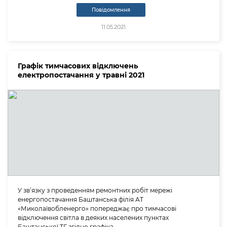
Повідомлення
11.05.2021
Графік тимчасових відключень
електропостачання у травні 2021
У зв’язку з проведенням ремонтних робіт мережі
енергопостачання Баштанська філія АТ
«Миколаївобленерго» попереджає про тимчасові
відключення світла в деяких населених пунктах
Баштанської ТГ згідно графіка.