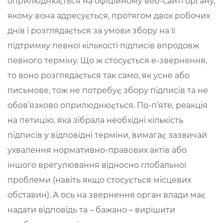
оприлюднюється на офіційному веб-сайті органу,
якому вона адресується, протягом двох робочих
днів і розглядається за умови збору на її
підтримку певної кількості підписів впродовж
певного терміну. Що ж стосується е-звернення,
то воно розглядається так само, як усне або
письмове, тож не потребує збору підписів та не
обов’язково оприлюднюється. По-п’яте, реакція
на петицію, яка зібрала необхідні кількість
підписів у відповідні терміни, вимагає зазвичай
ухвалення нормативно-правових актів або
іншого врегулювання відносно глобальної
проблеми (навіть якщо стосується місцевих
обставин). А ось на звернення орган влади має
надати відповідь та – бажано – вирішити