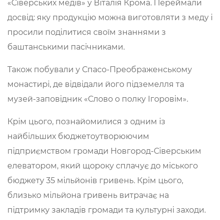
«Сіверських медів» у Віталія Крома. Переймали
досвід: яку продукцію можна виготовляти з меду і
просили поділитися своїм знаннями з
баштанськими пасічниками.
Також побували у Спасо-Преображенському
монастирі, де відвідали його підземелля та
музей-заповідник «Слово о полку Ігоровім».
Крім цього, познайомилися з одним із
найбільших бюджетоутворюючим
підприємством громади Новгород-Сіверським
елеватором, який щороку сплачує до міського
бюджету 35 мільйонів гривень. Крім цього,
близько мільйона гривень витрачає на
підтримку закладів громади та культурні заходи.