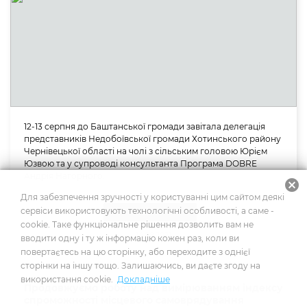
12-13 серпня до Баштанської громади завітала делегація
представників Недобоївської громади Хотинського району
Чернівецької області на чолі з сільським головою Юрієм
Юзвою та у супроводі консультанта Програма DOBRE
Андрія Нагорного.
cancel
Для забезпечення зручності у користуванні цим сайтом деякі
сервіси використовують технологічні особливості, а саме -
Новини
cookie. Таке функціональне рішення дозволить вам не
14.08.2021
вводити одну і ту ж інформацію кожен раз, коли ви
повертаєтесь на цю сторінку, або переходите з однієї
сторінки на іншу тощо. Залишаючись, ви даєте згоду на
використання cookie.
Докладніше
Продовжуємо роботу над вимірюванням індексу
спроможності місцевого самоврядування