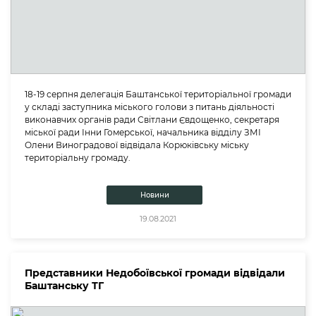
18-19 серпня делегація Баштанської територіальної громади
у складі заступника міського голови з питань діяльності
виконавчих органів ради Світлани Євдощенко, секретаря
міської ради Інни Гомерської, начальника відділу ЗМІ
Олени Виноградової відвідала Корюківську міську
територіальну громаду.
Новини
19.08.2021
Представники Недобоївської громади відвідали
Баштанську ТГ