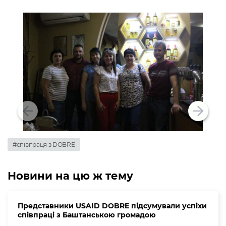
#співпраця з DOBRE
Новини на цю ж тему
Представники USAID DOBRE підсумували успіхи
співпраці з Баштанською громадою