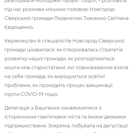
реалізували молодіжні проєкт тощо», – розповіла
під час розмови міським головою Новгород-
Сіверської громади Людмилою Ткаченко Світлана
Євдощенко.
Керівництво й спеціалістів Новгород-Сіверської
громади цікавилася: як створювалась Стратегія
розвитку нашої громади, як розподіляються
кошти між старостатами, які повноваження взяла
на себе громада, як вирішуються освітні
проблеми, як проходить процес вакцинації
проти COVID-19 тощо.
Делегація з Баштанки ознайомилися з
історичними пам'ятками міста та їхніми деякими
підприємствами. Зокрема, побувала на дегустації