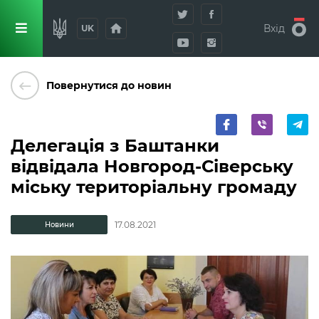
home
Вхід
UK
keyboard_backspace
Повернутися до новин
Делегація з Баштанки
відвідала Новгород-Сіверську
міську територіальну громаду
17.08.2021
Новини