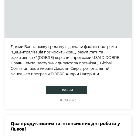
Днями Баштанську громаду відвідали фахівці програми
"Децентралізація приносить кращі результати та
ефективність" (DOBRE) керівник програми USAID DOBRE
Браян Кемпл, заступник директора організації Global
Communities в Україні Джастін Сікріз, регіональний
менеджер програми DOBRE Андрій Нагорний
Новини
16.09.2023
Два продуктивних та інтенсивних дні роботи у
Львові