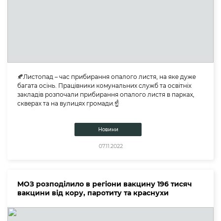
🍂Листопад – час прибирання опалого листя, на яке дуже
багата осінь. Працівники комунальних служб та освітніх
закладів розпочали прибирання опалого листя в парках,
скверах та на вулицях громади.☝️
Новини
07.11.2022
МОЗ розподілило в регіони вакцину 196 тисяч
вакцини від кору, паротиту та краснухи