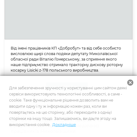
Від імені працівників КП «Добробут» та від себе особисто
висловлюю щирі слова подяки депутату Миколаївської
обласної ради Віталію Гомерському, за сприяння якого
наше підприємство отримало тракторну дискову роторну
косарку Lisicki z-178 польського виробництва.
cancel
Подяка
Для забезпечення зручності у користуванні цим сайтом деякі
сервіси використовують технологічні особливості, а саме -
31.05.2022
cookie. Таке функціональне рішення дозволить вам не
вводити одну і ту ж інформацію кожен раз, коли ви
повертаєтесь на цю сторінку, або переходите з однієї
сторінки на іншу тощо. Залишаючись, ви даєте згоду на
До уваги закладів охорони здоров’я та
використання cookie.
Докладніше
профспілкових організацій медичних
працівників Миколаївщини