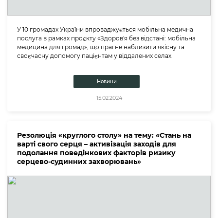
У 10 громадах України впроваджується мобільна медична
послуга в рамках проєкту «Здоров'я без відстані: мобільна
медицина для громад», що прагне наблизити якісну та
своєчасну допомогу пацієнтам у віддалених селах.
Новини
15.02.2024
Резолюція «круглого столу» на тему: «Стань на
варті свого серця – активізація заходів для
подолання поведінкових факторів ризику
серцево-судинних захворювань»