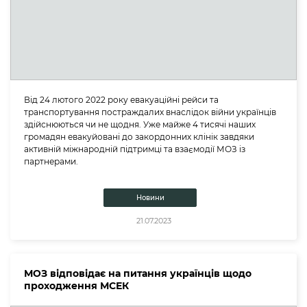
Від 24 лютого 2022 року евакуаційні рейси та
транспортування постраждалих внаслідок війни українців
здійснюються чи не щодня. Уже майже 4 тисячі наших
громадян евакуйовані до закордонних клінік завдяки
активній міжнародній підтримці та взаємодії МОЗ із
партнерами.
Новини
21.07.2023
МОЗ відповідає на питання українців щодо
проходження МСЕК