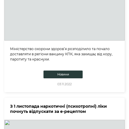
Міністерство охорони здоров’я розподілило та почало
доставляти в регіони вакцину КПК, яка захищає від кору,
паротиту та краснухи.
Новини
03.11.2022
З 1 листопада наркотичні (психотропні) ліки
почнуть відпускати за е-рецептом