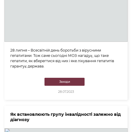
28 липня – Всесвітній день боротьби з вірусними
гепатитами. Тож саме сьогодні МОЗ нагадує, що таке
гепатити, як вберегтися від них і яке лікування гепатитів
гарантує держава.
Заходи
28.07.2023
Як встановлюють групу інвалідності залежно від
діагнозу