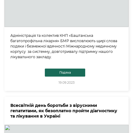
Адміністрація та колектив КНП «Баштанська
багатопрофільна лікарня» БМР висловлюють щирі слова
подяки і безмежної вдячності Міжнародному медичному
корпусу за системну, довготривалу підтримку нашого
лікувального закладу.
Подяка
19.09.2023
Всесвітній день боротьби з вірусними
гепатитами, як безоплатно пройти діагностику
та лікування в Україні