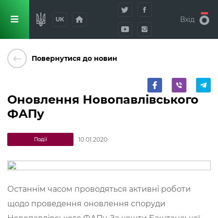
home
Вхід
UK
keyboard_backspace
Повернутися до новин
Оновлення Новопавлівського
ФАПу
10.01.2020
Події
Останнім часом проводяться активні роботи
щодо проведення оновлення споруди