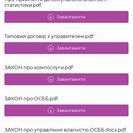
статистики.pdf
Завантажити
arrow_downward
Типовий договір з управителем.pdf
Завантажити
arrow_downward
ЗАКОН про компослуги.pdf
Завантажити
arrow_downward
ЗАКОН про ОСББ.pdf
Завантажити
arrow_downward
ЗАКОН про управління власністю ОСББ.docx.pdf