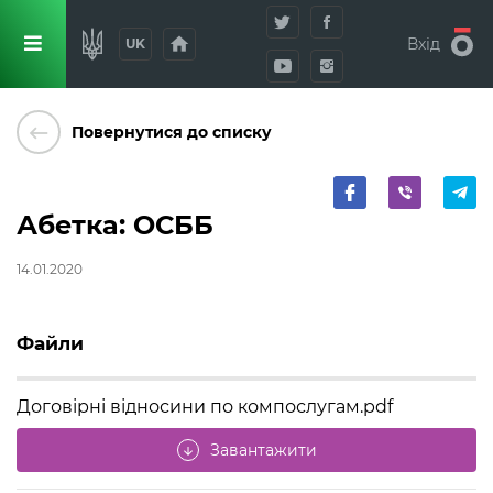
home
Вхід
UK
keyboard_backspace
Повернутися до списку
Абетка: ОСББ
14.01.2020
Файли
Договірні відносини по компослугам.pdf
Завантажити
arrow_downward