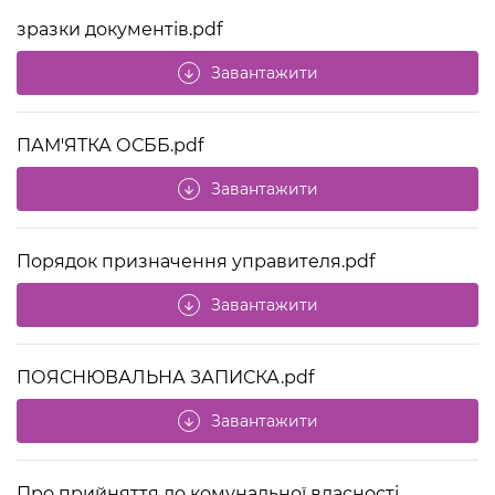
зразки документів.pdf
Завантажити
arrow_downward
ПАМ'ЯТКА ОСББ.pdf
Завантажити
arrow_downward
Порядок призначення управителя.pdf
Завантажити
arrow_downward
ПОЯСНЮВАЛЬНА ЗАПИСКА.pdf
Завантажити
arrow_downward
Про прийняття до комунальної власності