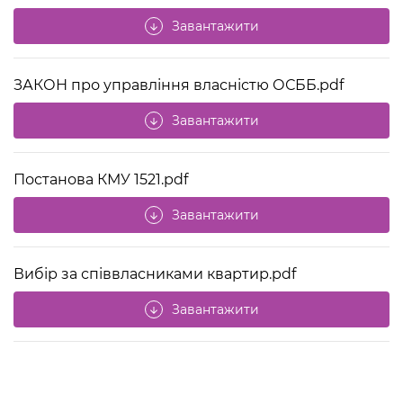
Завантажити
arrow_downward
ЗАКОН про управління власністю ОСББ.pdf
Завантажити
arrow_downward
Постанова КМУ 1521.pdf
Завантажити
arrow_downward
Вибір за співвласниками квартир.pdf
Завантажити
arrow_downward