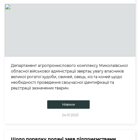
Департамент агропромислового комплексу Миколаївської
обласної військової адміністрації звертає увагу власників
великої рогатої худоби, свиней, овець, кіз та коней щодо
необхідності проведення своєчасної ідентифікації та
реєстрації зазначених тварин.
Новини
24.01.2023
Щодо порядку подачі заяв підприємствами