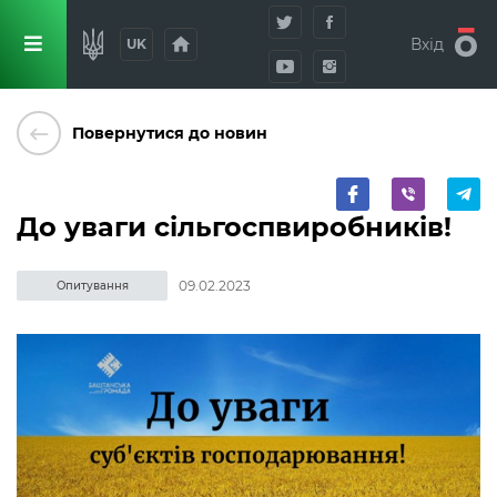
home
Вхід
UK
keyboard_backspace
Повернутися до новин
До уваги сільгоспвиробників!
09.02.2023
Опитування