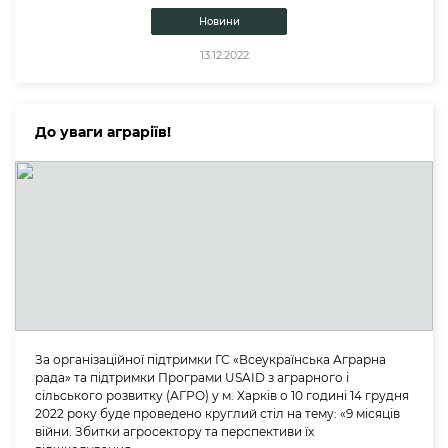
Новини
13.12.2022
До уваги аграріїв!
За організаційної підтримки ГС «Всеукраїнська Аграрна
рада» та підтримки Програми USAID з аграрного і
сільського розвитку (АГРО) у м. Харків о 10 годині 14 грудня
2022 року буде проведено круглий стіл на тему: «9 місяців
війни. Збитки агросектору та перспективи їх