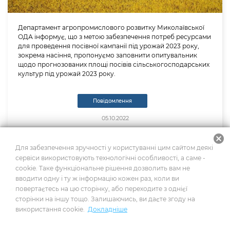
Департамент агропромислового розвитку Миколаївської
ОДА інформує, що з метою забезпечення потреб ресурсами
для проведення посівної кампанії під урожай 2023 року,
зокрема насіння, пропонуємо заповнити опитувальник
щодо прогнозованих площі посівів сільськогосподарських
культур під урожай 2023 року.
Повідомлення
05.10.2022
cancel
Для забезпечення зручності у користуванні цим сайтом деякі
Уточнення Порядку бронювання
сервіси використовують технологічні особливості, а саме -
військовозобов’язаних
cookie. Таке функціональне рішення дозволить вам не
вводити одну і ту ж інформацію кожен раз, коли ви
повертаєтесь на цю сторінку, або переходите з однієї
сторінки на іншу тощо. Залишаючись, ви даєте згоду на
використання cookie.
Докладніше