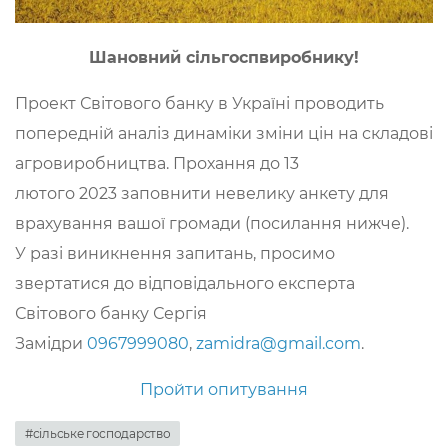
Шановний сільгоспвиробнику!
Проект Світового банку в Україні проводить
попередній аналіз динаміки зміни цін на складові
агровиробництва. Прохання до 13
лютого
2023
заповнити невелику анкету для
врахування вашої громади (посилання нижче).
У разі виникнення запитань, просимо
звертатися до відповідального експерта
Світового банку Сергія
Замідри
0967999080
,
zamidra@gmail.com
.
Пройти опитування
#сільське господарство