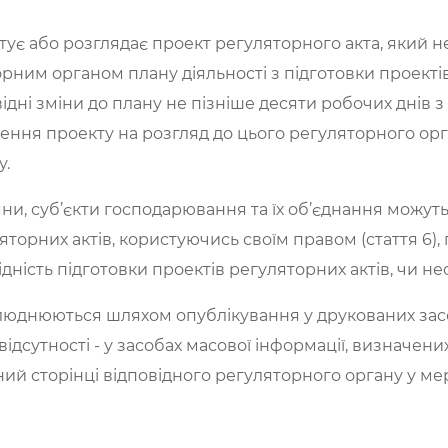
ує або розглядає проект регуляторного акта, який н
ним органом плану діяльності з підготовки проектів
дні зміни до плану не пізніше десяти робочих днів з
ення проекту на розгляд до цього регуляторного орга
у.
ни, суб’єкти господарювання та їх об’єднання можуть
ляторних актів, користуючись своїм правом (стаття 6)
дність підготовки проектів регуляторних актів, чи нео
илюднюються шляхом опублікування у друкованих засо
 відсутності - у засобах масової інформації, визнач
ий сторінці відповідного регуляторного органу у мер