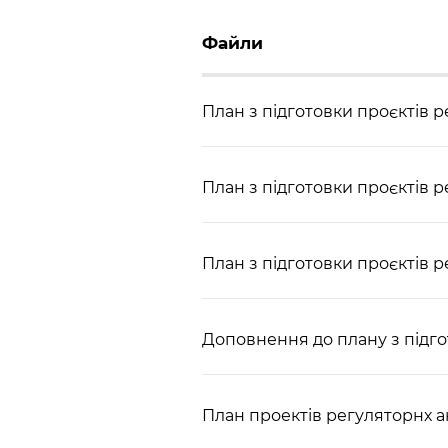
Файли
План з підготовки проєктів ре
План з підготовки проєктів р
План з підготовки проєктів р
Доповнення до плану з підгот
План проектів регуляторнх ак