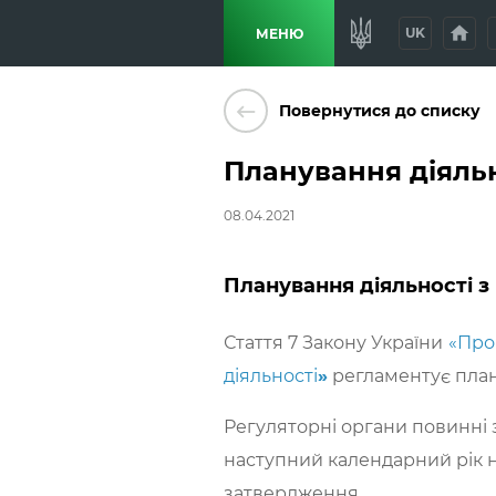
home
p
UK
МЕНЮ
keyboard_backspace
Повернутися до списку
Планування діяльн
08.04.2021
Планування діяльності з
Стаття 7 Закону України
«Про
діяльності
»
регламентує плану
Регуляторні органи повинні 
наступний календарний рік н
затвердження.