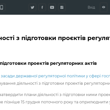
hone_iphone
Вхід
visibility
ості з підготовки проєктів регуля
 підготовки проектів регуляторних актів
 засади державної регуляторної політики у сфері гос
вання діяльності з підготовки проектів регуляторних
затвердити плани діяльності з підготовки ними проек
е пізніше 15 грудня поточного року та оприлюднити у