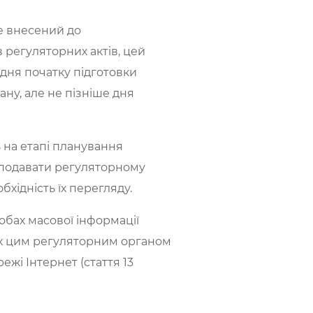
е внесений до
 регуляторних актів, цей
 дня початку підготовки
ну, але не пізніше дня
 на етапі планування
, подавати регуляторному
бхідність їх перегляду.
бах масової інформації
ених цим регуляторним органом
ежі Інтернет (стаття 13