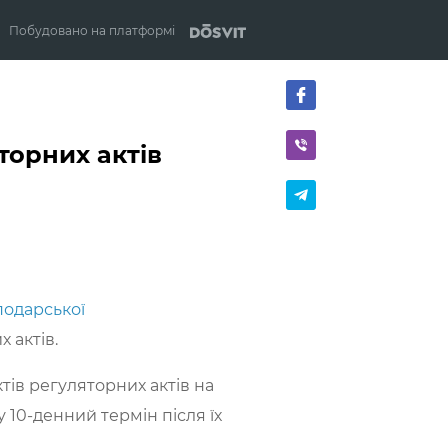
Побудовано на платформі
торних актів
подарської
 актів.
тів регуляторних актів на
 10-денний термін після їх