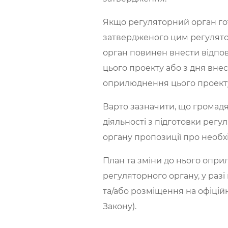
Якщо регуляторний орган гот
затвердженого цим регулятор
орган повинен внести відпові
цього проекту або з дня внес
оприлюднення цього проект
Варто зазначити, що громадя
діяльності з підготовки регу
органу пропозиції про необхі
План та зміни до нього опр
регуляторного органу, у разі
та/або розміщення на офіційн
Закону).