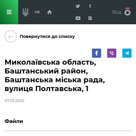
home
Вхід
UK
keyboard_backspace
Повернутися до списку
Миколаївська область,
Баштанський район,
Баштанська міська рада,
вулиця Полтавська, 1
07.05.2020
Файли