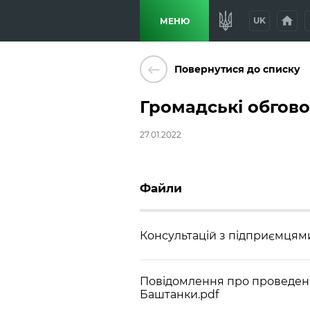
home
p
UK
МЕНЮ
keyboard_backspace
Повернутися до списку
Громадські обгов
27.01.2022
Файли
Консультацій з підприємцями
Повідомлення про проведен
Баштанки.pdf