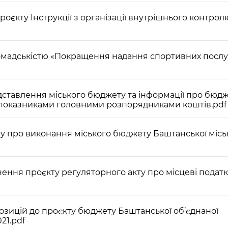
оєкту Інструкції з організації внутрішнього контрол
ромадськістю «Покращення надання спортивних послу
ставлення міського бюджету та інформації про бюдж
оказниками головними розпорядниками коштів.pdf
у про виконання міського бюджету Баштанської міськ
ння проєкту регуляторного акту про місцеві податк
озицій до проєкту бюджету Баштанської об’єднаної
21.pdf