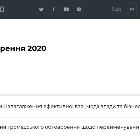
hone_iphone
Вхід
visibility
орення 2020
 Налагодження ефективної взаємодії влади та бізнес
ня громадського обговорення щодо перейменуванн