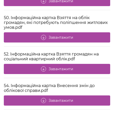
Завантажити
arrow_downward
50. Інформаційна картка Взяття на облік
громадян, які потребують поліпшення житлових
умов.pdf
Завантажити
arrow_downward
52. Інформаційна картка Взяття громадян на
соціальний квартирний облік.pdf
Завантажити
arrow_downward
54. Інформаційна картка Внесення змін до
облікової справи.pdf
Завантажити
arrow_downward