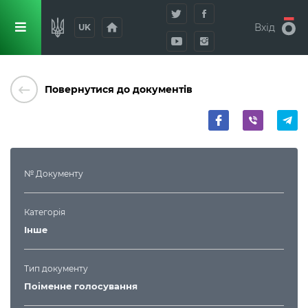
home
Вхід
UK
keyboard_backspace
Повернутися до документів
№ Документу
Категорія
Інше
Тип документу
Поіменне голосування