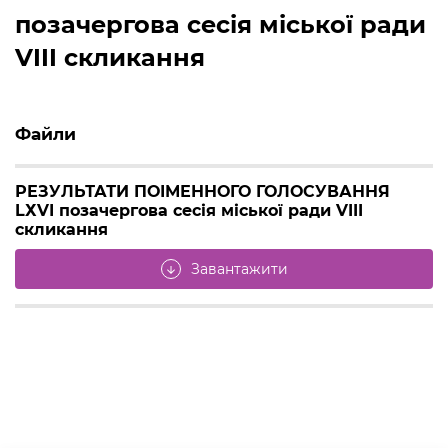
позачергова сесія міської ради
VIII скликання
Файли
РЕЗУЛЬТАТИ ПОІМЕННОГО ГОЛОСУВАННЯ
LХVІ позачергова сесія міської ради VIII
скликання
Завантажити
arrow_downward