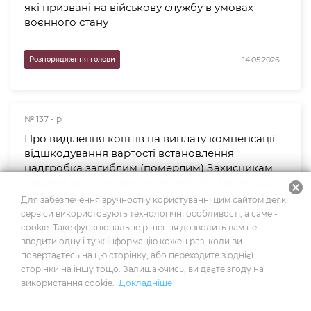
які призвані на військову службу в умовах
воєнного стану
14.05.2026
Розпорядження голови
№ 137 - р
Про виділення коштів на виплату компенсації
відшкодування вартості встановлення
надгробка загиблим (померлим) Захисникам
України, що поховані на території кладовища
cancel
Баштанської територіальної громади
Для забезпечення зручності у користуванні цим сайтом деякі
сервіси використовують технологічні особливості, а саме -
cookie. Таке функціональне рішення дозволить вам не
14.05.2026
Розпорядження голови
вводити одну і ту ж інформацію кожен раз, коли ви
повертаєтесь на цю сторінку, або переходите з однієї
сторінки на іншу тощо. Залишаючись, ви даєте згоду на
використання cookie.
Докладніше
№ 136 - р