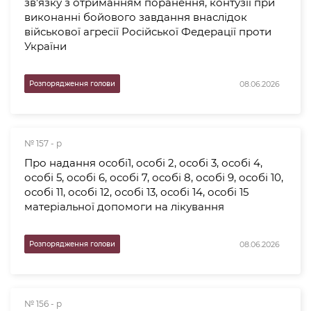
зв’язку з отриманням поранення, контузії при
виконанні бойового завдання внаслідок
військової агресії Російської Федерації проти
України
08.06.2026
Розпорядження голови
№ 157 - р
Про надання особі1, особі 2, особі 3, особі 4,
особі 5, особі 6, особі 7, особі 8, особі 9, особі 10,
особі 11, особі 12, особі 13, особі 14, особі 15
матеріальної допомоги на лікування
08.06.2026
Розпорядження голови
№ 156 - р