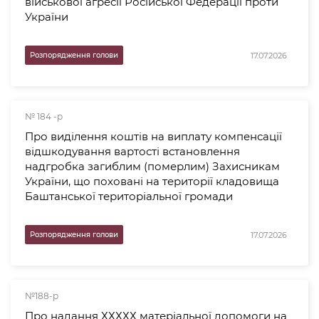
військової агресії Російської Федерації проти
України
17.07.2026
Розпорядження голови
№ 184 -р
Про виділення коштів на виплату компенсації
відшкодування вартості встановлення
надгробка загиблим (померлим) Захисникам
України, що поховані на території кладовища
Баштанської територіальної громади
17.07.2026
Розпорядження голови
№188-р
Про надання ХХХХХ матеріальної допомоги на