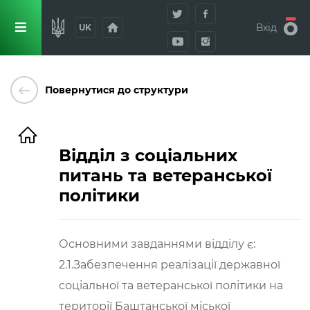
home
Вхід
UK
keyboard_backspace
Повернутися до структури
Відділ з соціальних
питань та ветеранської
політики
Основними завданнями відділу є:
2.1.Забезпечення реалізації державної
соціальної та ветеранської політики на
території Баштанської міської