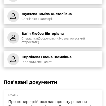
Жуляєва Таміла Анатоліївна
Спеціаліст І категорії
Вагін Любов Вікторівна
Спеціаліст(Добренський,Новоєгорівський
старостати)
Кирпічова Олена Василівна
Головний спеціаліст
Пов'язані документи
№ 403
Про попередній розгляд проєкту рішення