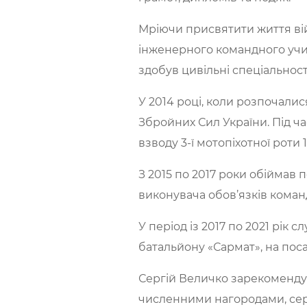
Мріючи присвятити життя вій
інженерного командного учил
здобув цивільні спеціальност
У 2014 році, коли розпочалис
Збройних Сил України. Під час
взводу 3-ї мотопіхотної роти
З 2015 по 2017 роки обіймав
виконувача обов’язків коман
У період із 2017 по 2021 рік 
батальйону «Сармат», на пос
Сергій Величко зарекомендув
численними нагородами, серед