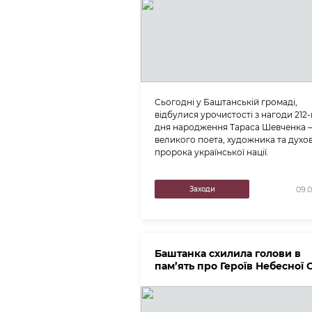
Сьогодні у Баштанській громаді,
відбулися урочистості з нагоди 212-
дня народження Тараса Шевченка 
великого поета, художника та духо
пророка української нації.
Заходи
09.0
Баштанка схилила голови в
пам’ять про Героїв Небесної 