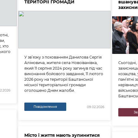
ТЕРИТОРІЇ ГРОМАДИ
вшанува
захисни
отні,
ви,
, хто
ького
У зв’язку з похованням Данилова Сергія
Алімовича, жителя села Новоіванівка,
Сьогодні, 
який 11 серпня 2024 року загинув під час
захисниць
виконання бойового завдання, 11 лютого
козацтва,
2026 року на території Баштанської
пам’ятні з
міської територіальної громади
керівницт
оголошено Днем жалоби.
військової
02.2026
Баштанськ
Повідомлення
09.02.2026
За
Місто і життя мають зупинитися