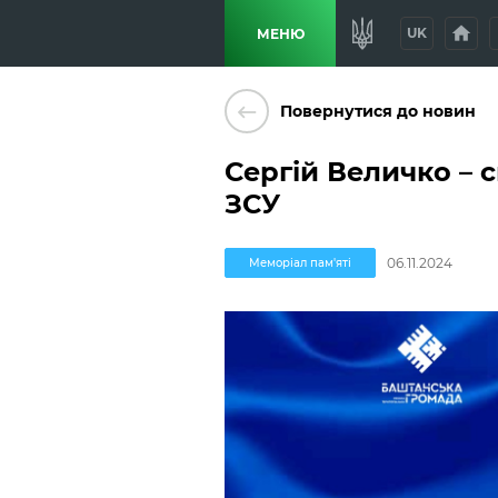
home
p
UK
МЕНЮ
keyboard_backspace
Повернутися до новин
Сергій Величко – 
ЗСУ
06.11.2024
Меморіал пам'яті