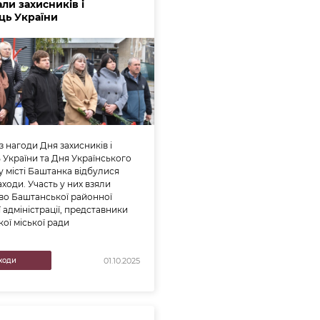
ли захисників і
ць України
з нагоди Дня захисників і
 України та Дня Українського
 у місті Баштанка відбулися
аходи. Участь у них взяли
во Баштанської районної
 адміністрації, представники
ої міської ради
ходи
01.10.2025