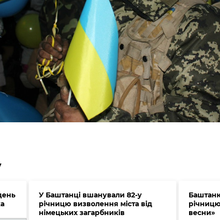
у
день
У Баштанці вшанували 82-у
Баштанк
а
річницю визволення міста від
річницю
німецьких загарбників
весни»