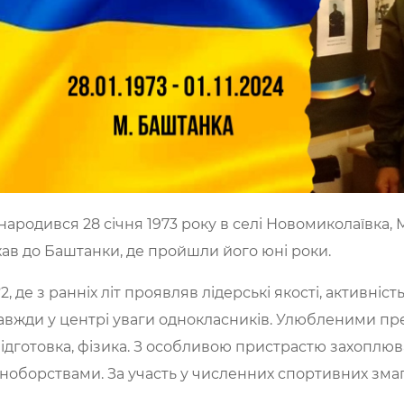
народився 28 січня 1973 року в селі Новомиколаївка, М
хав до Баштанки, де пройшли його юні роки.
де з ранніх літ проявляв лідерські якості, активність
завжди у центрі уваги однокласників. Улюбленими п
 підготовка, фізика. З особливою пристрастю захопл
иноборствами. За участь у численних спортивних зма