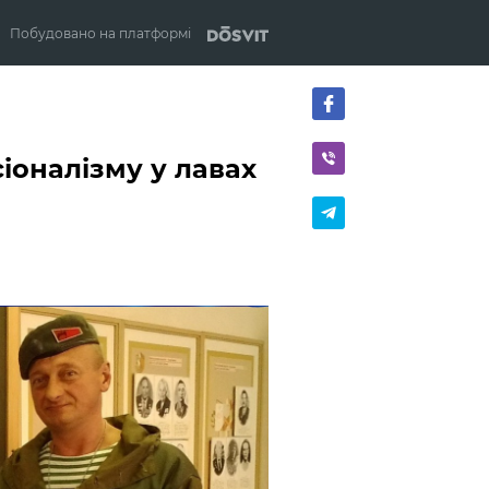
Побудовано на платформі
іоналізму у лавах