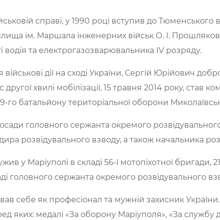
ськовій справі, у 1990 році вступив до Тюменського 
ища ім. Маршала інженерних військ О. І. Прошлякова.
і водія та електрогазозварювальника IV розряду.
я військові дії на сході України, Сергій Юрійович доб
 другої хвилі мобілізації, 15 травня 2014 року, став к
 19-го батальйону територіальної оборони Миколаївськ
 посади головного сержанта окремого розвідувальног
дира розвідувального взводу, а також начальника роз
служив у Маріуполі в складі 56-ї мотопіхотної бригади,
аді головного сержанта окремого розвідувального вз
ав себе як професіонал та мужній захисник України.
 яких: медалі «За оборону Маріуполя», «За службу де