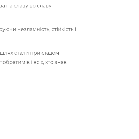
ва на славу во славу
уючи незламність, стійкість і
й шлях стали прикладом
обратимів і всіх, хто знав