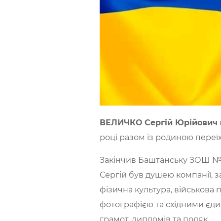
ВЕЛИЧКО Сергій Юрійович
році разом із родиною переї
Закінчив Баштанську ЗОШ №2, 
Сергій був душею компанії, 
фізична культура, військова
фотографією та східними єд
грамот, дипломів та подяк.