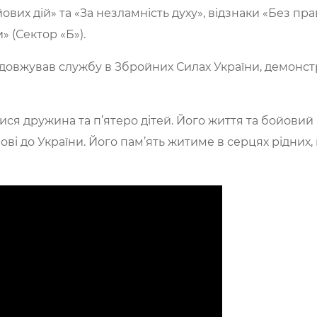
ових дій» та «За незламність духу», відзнаки «Без пра
 (Сектор «Б»).
одовжував службу в Збройних Силах України, демонстр
ся дружина та п’ятеро дітей. Його життя та бойови
ві до України. Його пам’ять житиме в серцях рідних, п