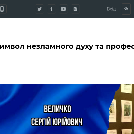
hone_iphone
Вхід
visibility
символ незламного духу та профес