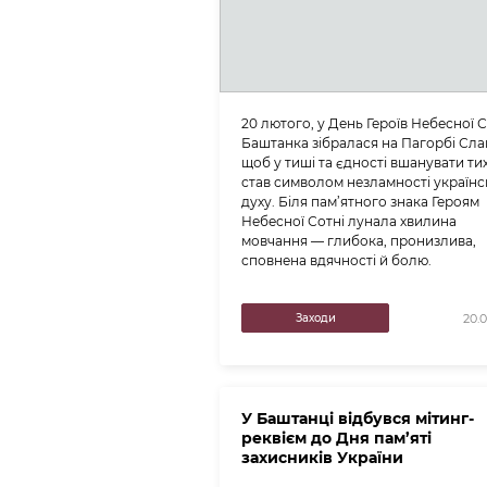
20 лютого, у День Героїв Небесної С
Баштанка зібралася на Пагорбі Сла
щоб у тиші та єдності вшанувати тих
став символом незламності українс
духу. Біля пам’ятного знака Героям
Небесної Сотні лунала хвилина
мовчання — глибока, пронизлива,
сповнена вдячності й болю.
Заходи
20.
У Баштанці відбувся мітинг-
реквієм до Дня пам’яті
захисників України