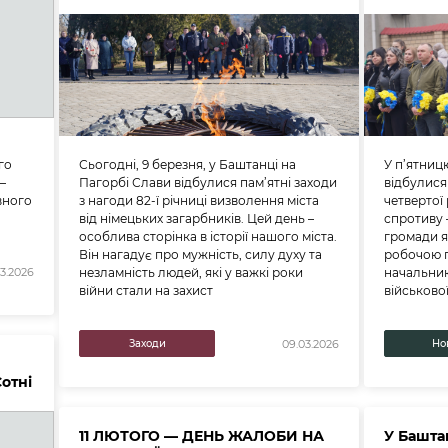
го
Сьогодні, 9 березня, у Баштанці на
У п’ятниц
—
Пагорбі Слави відбулися пам’ятні заходи
відбулися
вного
з нагоди 82-ї річниці визволення міста
четвертої
від німецьких загарбників. Цей день –
спротиву 
особлива сторінка в історії нашого міста.
громади я
Він нагадує про мужність, силу духу та
робочою 
незламність людей, які у важкі роки
начальник
3.2026
війни стали на захист
військової
Заходи
Но
09.03.2026
Сотні
11 ЛЮТОГО — ДЕНЬ ЖАЛОБИ НА
У Башта