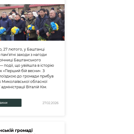
ю, 27 лютого, у Баштанці
 пам’ятні заходи з нагоди
 річниці Баштанського
— події, що увійшла в історію
к «Перший бій весни». З
поїздкою до громади прибув
 Миколаївської обласної
 адміністрації Віталій Кім.
вини
27.02.2026
нській громаді