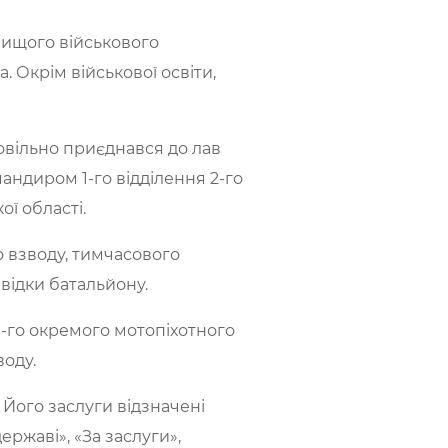
вищого військового
 Окрім військової освіти,
ровільно приєднався до лав
омандиром 1-го відділення 2-го
ої області.
о взводу, тимчасового
відки батальйону.
 21-го окремого мотопіхотного
воду.
 Його заслуги відзначені
ржаві», «За заслуги»,