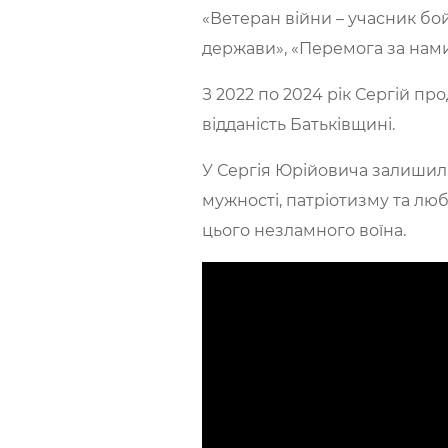
«Ветеран війни – учасник бой
держави», «Перемога за нами»
З 2022 по 2024 рік Сергій пр
відданість Батьківщині.
У Сергія Юрійовича залишили
мужності, патріотизму та любо
цього незламного воїна.