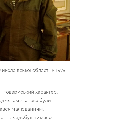
иколаївської області. У 1979
 і товариський характер.
редметами юнака були
ювався малюванням,
ганнях здобув чимало